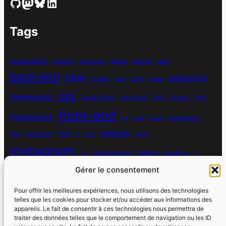
GitHub
Mastodon
Bluesky
LinkedIn
Tags
accessibilité
apple
astuce
analytics
animation
atom
back-end
bilan
codeigniter
cms
bouton
chat
coda
css
communauté
font
custom fields
dark mode
date
display
front-end
framework
gutenberg
git
grid
growl
indieweb
html
hike
homebrew
ia
ifttt
input
instagram
javascript
jekyll
jquery
ios
jsx
mysql
Gérer le consentement
localhost
logiciel
masonry
media queries
navigation
nodejs
node module
nutrition
parallax
password
pdo
Pour offrir les meilleures expériences, nous utilisons des technologies
personnel
telles que les cookies pour stocker et/ou accéder aux informations des
php
plugin
pixel
print
appareils. Le fait de consentir à ces technologies nous permettra de
traiter des données telles que le comportement de navigation ou les ID
run