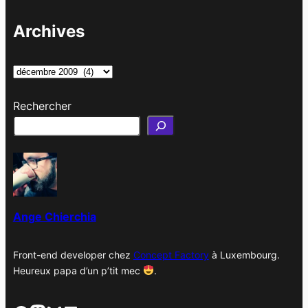
Archives
A
r
Rechercher
c
h
i
v
e
s
Ange Chierchia
Front-end developer chez
Concept Factory
à Luxembourg.
Heureux papa d’un p’tit mec
.