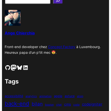
h
i
v
e
s
Ange Chierchia
Front-end developer chez
Concept Factory
à Luxembourg.
Heureux papa d’un p’tit mec
.
GitHub
Mastodon
Bluesky
LinkedIn
Tags
accessibilité
apple
astuce
analytics
animation
atom
back-end
bilan
codeigniter
cms
bouton
chat
coda