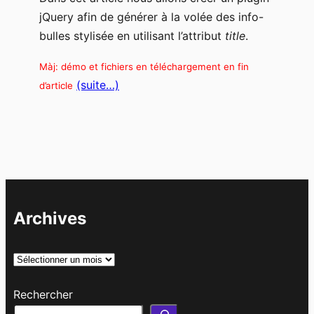
jQuery afin de générer à la volée des info-
bulles stylisée en utilisant l’attribut
title
.
Màj: démo et fichiers en téléchargement en fin
(suite…)
d’article
Archives
A
r
Rechercher
c