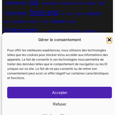
css
communauté
font
custom fields
dark mode
date
display
front-end
framework
gutenberg
git
grid
growl
indieweb
html
hike
homebrew
ia
ifttt
input
instagram
javascript
jekyll
jquery
ios
jsx
mysql
Gérer le consentement
localhost
logiciel
masonry
media queries
navigation
nodejs
node module
nutrition
parallax
password
pdo
Pour offrir les meilleures expériences, nous utilisons des technologies
personnel
telles que les cookies pour stocker et/ou accéder aux informations des
php
plugin
pixel
print
appareils. Le fait de consentir à ces technologies nous permettra de
traiter des données telles que le comportement de navigation ou les ID
run
uniques sur ce site. Le fait de ne pas consentir ou de retirer son
responsive
programmation objet
python
quotes
react
regex
consentement peut avoir un effet négatif sur certaines caractéristiques
santé
sass
scss
et fonctions.
souvenirs
réseaux sociaux
scraper
serveur
sport
static site generator
spotify
spécificité
steve jobs
Accepter
strava
utile
swarm
switch
vhost
vibe coding
Refuser
wdfr
wdfriday
wdapéro
virtual host
vscode
watch
watchos
wordpress
web component
yoga