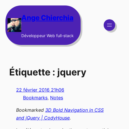
Aller
au
Ange Chierchia
contenu
Développeur Web full-stack
Étiquette :
jquery
22 février 2016 21h06
Bookmarks
, 
Notes
Bookmarked
3D Bold Navigation in CSS
and jQuery | CodyHouse
.