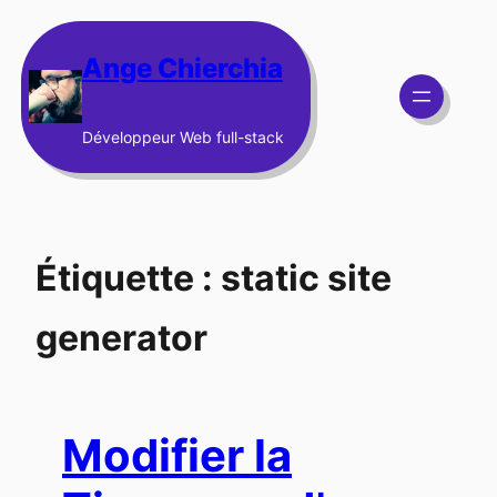
Aller
au
Ange Chierchia
contenu
Développeur Web full-stack
Étiquette :
static site
generator
Modifier la