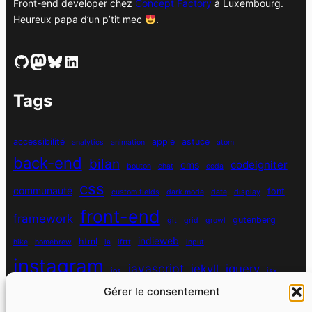
Front-end developer chez
Concept Factory
à Luxembourg.
Heureux papa d’un p’tit mec
.
GitHub
Mastodon
Bluesky
LinkedIn
Tags
accessibilité
apple
astuce
analytics
animation
atom
back-end
bilan
codeigniter
cms
bouton
chat
coda
css
communauté
font
custom fields
dark mode
date
display
front-end
framework
gutenberg
git
grid
growl
indieweb
html
hike
homebrew
ia
ifttt
input
instagram
javascript
jekyll
jquery
ios
jsx
Gérer le consentement
mysql
localhost
logiciel
masonry
media queries
navigation
nodejs
node module
nutrition
parallax
password
pdo