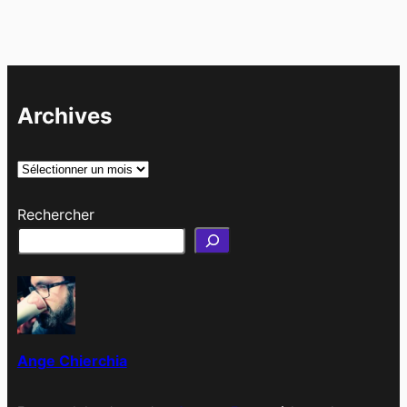
Archives
A
r
Rechercher
c
h
i
v
e
s
Ange Chierchia