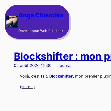
Aller
au
Ange Chierchia
contenu
Développeur Web full-stack
Blockshifter : mon p
02 août 2026 11h30
Journal
Voilà, c’est fait.
Blockshifter
, mon premier plugin,
(suite…)