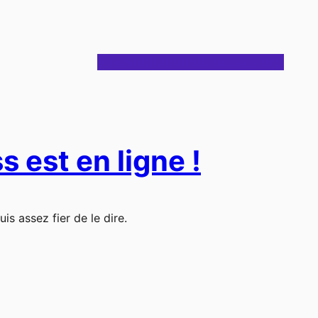
Notes
Articles
Journal
À propos
Contact
 est en ligne !
uis assez fier de le dire.