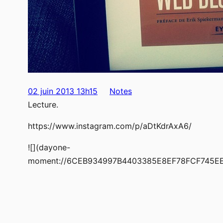
02 juin 2013 13h15
Notes
Lecture.
https://www.instagram.com/p/aDtKdrAxA6/
![](dayone-
moment://6CEB934997B4403385E8EF78FCF745EE