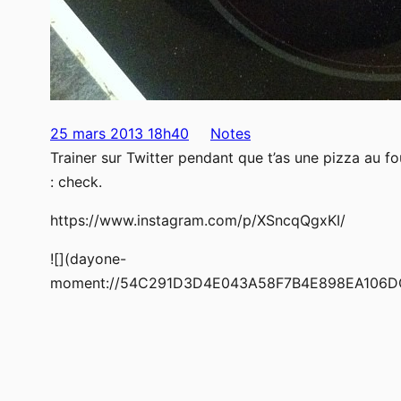
25 mars 2013 18h40
Notes
Trainer sur Twitter pendant que t’as une pizza au fo
: check.
https://www.instagram.com/p/XSncqQgxKI/
![](dayone-
moment://54C291D3D4E043A58F7B4E898EA106D