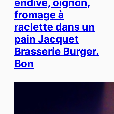
endive, oignon,
fromage à
raclette dans un
pain Jacquet
Brasserie Burger.
Bon