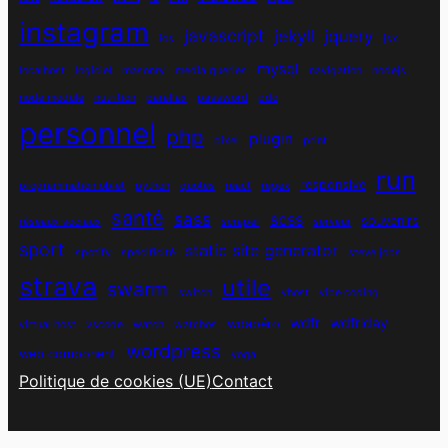
instagram
javascript
jekyll
jquery
ios
jsx
mysql
localhost
logiciel
masonry
media queries
navigation
nodejs
node module
nutrition
parallax
password
pdo
personnel
php
plugin
pixel
print
run
responsive
programmation objet
python
quotes
react
regex
santé
sass
scss
souvenirs
réseaux sociaux
scraper
serveur
sport
static site generator
spotify
spécificité
steve jobs
strava
utile
swarm
switch
vhost
vibe coding
wdfr
wdfriday
wdapéro
virtual host
vscode
watch
watchos
wordpress
web component
yoga
Politique de cookies (UE)
Contact