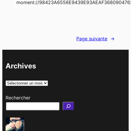
moment://98423A6556E9439E93AEAF368090476
Page suivante
→
Archives
A
r
Rechercher
c
h
i
v
e