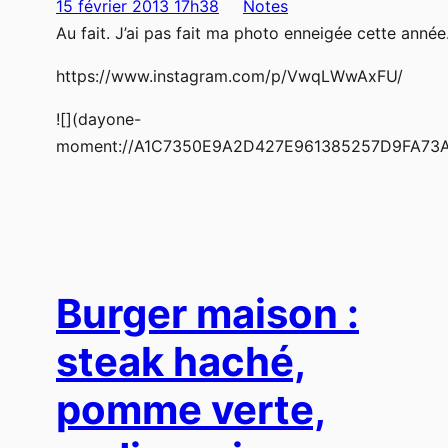
15 février 2013 17h38
Notes
Au fait. J’ai pas fait ma photo enneigée cette année
https://www.instagram.com/p/VwqLWwAxFU/
![](dayone-
moment://A1C7350E9A2D427E961385257D9FA73A
Burger maison :
steak haché,
pomme verte,