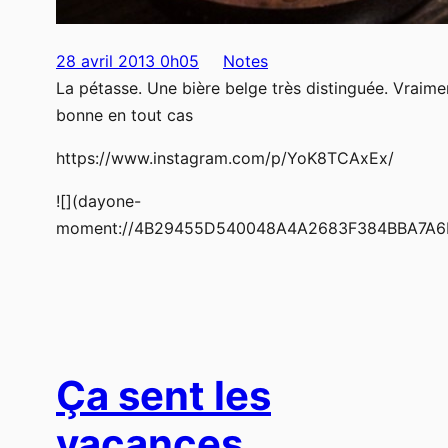
28 avril 2013 0h05
Notes
La pétasse. Une bière belge très distinguée. Vraime
bonne en tout cas
https://www.instagram.com/p/YoK8TCAxEx/
![](dayone-
moment://4B29455D540048A4A2683F384BBA7A6
Ça sent les
vacances