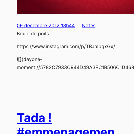
09 décembre 2012 13h44
Notes
Boule de poils.
https://www.instagram.com/p/TBJaIpgxGx/
![](dayone-
moment://5782C7933C944D49A3EC1B506C1D468
Tada !
#emmenagemen