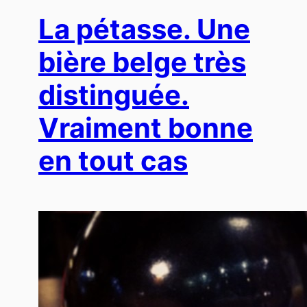
La pétasse. Une
bière belge très
distinguée.
Vraiment bonne
en tout cas