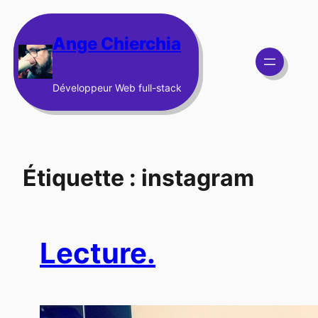
Aller
au
Ange Chierchia
contenu
Développeur Web full-stack
Étiquette :
instagram
Lecture.