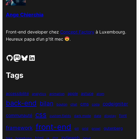
s
Ange Chierchia
Front-end developer chez
Concept Factory
à Luxembourg.
Heureux papa d’un p’tit mec
.
GitHub
Mastodon
Bluesky
LinkedIn
Tags
accessibilité
apple
astuce
analytics
animation
atom
back-end
bilan
codeigniter
cms
bouton
chat
coda
css
communauté
font
custom fields
dark mode
date
display
front-end
framework
gutenberg
git
grid
growl
indieweb
html
hike
homebrew
ia
ifttt
input