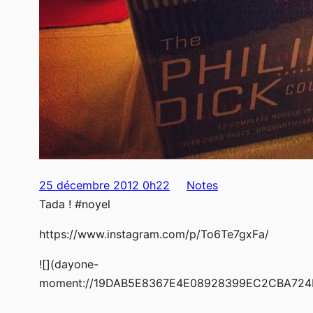
25 décembre 2012 0h22
Notes
Tada ! #noyel
https://www.instagram.com/p/To6Te7gxFa/
![](dayone-
moment://19DAB5E8367E4E08928399EC2CBA724