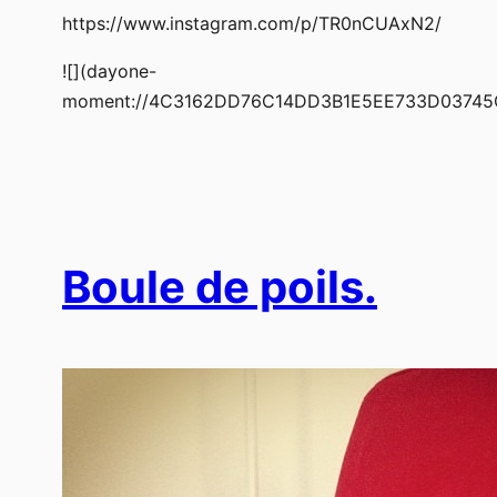
https://www.instagram.com/p/TR0nCUAxN2/
![](dayone-
moment://4C3162DD76C14DD3B1E5EE733D03745
Boule de poils.