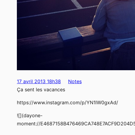
17 avril 2013 18h38
Notes
Ça sent les vacances
https://www.instagram.com/p/YN1lW0gxAd/
![](dayone-
moment://E4687158B476469CA748E7ACF9D204D