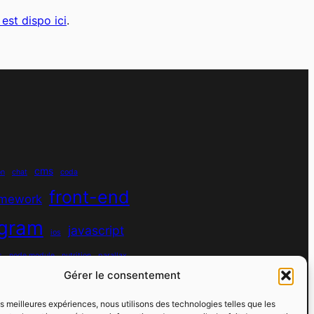
est dispo ici
.
cms
on
chat
coda
front-end
amework
agram
javascript
ios
s
node module
nutrition
parallax
Gérer le consentement
python
quotes
react
regex
les meilleures expériences, nous utilisons des technologies telles que les