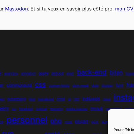
sur
Mastodon
. Et si tu veux en savoir plus côté pro,
mon CV 
back-end
bilan
é
apple
astuce
analytics
animation
atom
bout
css
fr
er
communauté
font
custom fields
dark mode
date
display
inst
indieweb
gutenberg
html
owl
hike
homebrew
ia
ifttt
input
uery
mysql
jsx
localhost
logiciel
masonry
media queries
navigation
nodej
personnel
php
plugin
do
pixel
print
programmation objet
Pour offrir 
run