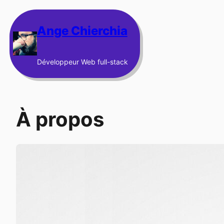
Aller
au
Ange Chierchia
contenu
Développeur Web full-stack
À propos