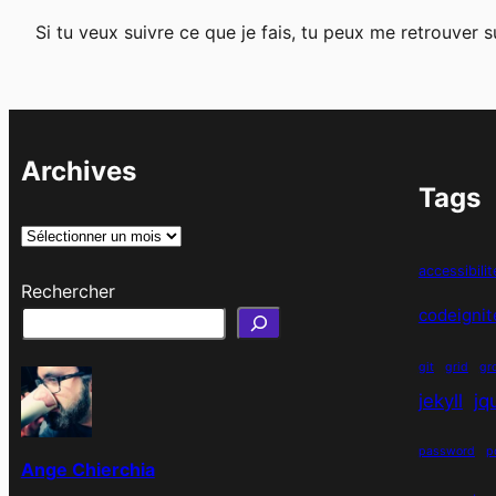
Si tu veux suivre ce que je fais, tu peux me retrouver 
Archives
Tags
A
r
accessibilit
Rechercher
c
codeignit
h
i
git
grid
gr
v
jekyll
jq
e
s
password
p
Ange Chierchia