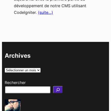
développement de notre CMS utilisant
CodeIgniter.
(suite…)
Archives
A
r
Rechercher
c
h
i
v
e