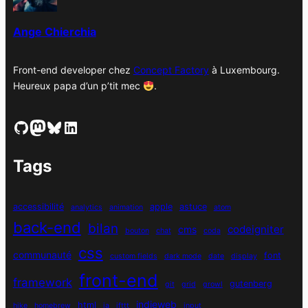
s
Ange Chierchia
Front-end developer chez
Concept Factory
à Luxembourg.
Heureux papa d’un p’tit mec
.
GitHub
Mastodon
Bluesky
LinkedIn
Tags
accessibilité
apple
astuce
analytics
animation
atom
back-end
bilan
codeigniter
cms
bouton
chat
coda
css
communauté
font
custom fields
dark mode
date
display
front-end
framework
gutenberg
git
grid
growl
indieweb
html
hike
homebrew
ia
ifttt
input