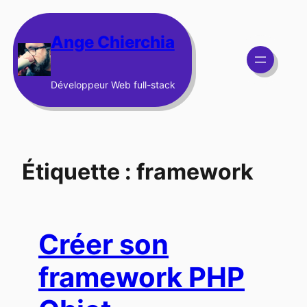
Aller
au
Ange Chierchia
contenu
Développeur Web full-stack
Étiquette :
framework
Créer son
framework PHP