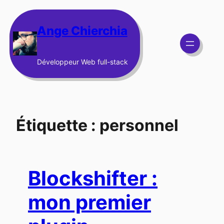
Aller
au
Ange Chierchia
contenu
Développeur Web full-stack
Étiquette :
personnel
Blockshifter :
mon premier