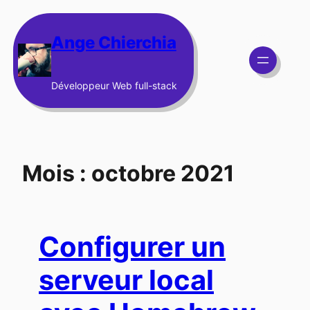
Aller
au
Ange Chierchia
contenu
Développeur Web full-stack
Mois :
octobre 2021
Configurer un
serveur local