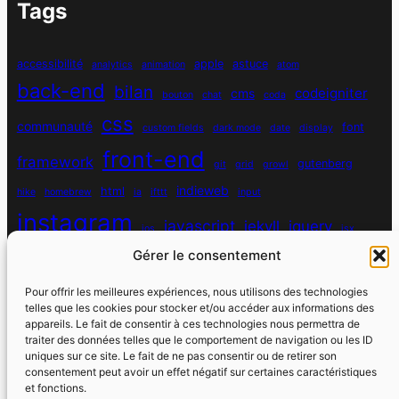
Tags
accessibilité
apple
astuce
analytics
animation
atom
back-end
bilan
codeigniter
cms
bouton
chat
coda
css
communauté
font
custom fields
dark mode
date
display
front-end
framework
gutenberg
git
grid
growl
indieweb
html
hike
homebrew
ia
ifttt
input
instagram
javascript
jekyll
jquery
ios
jsx
mysql
Gérer le consentement
localhost
logiciel
masonry
media queries
navigation
nodejs
node module
nutrition
parallax
password
pdo
Pour offrir les meilleures expériences, nous utilisons des technologies
personnel
telles que les cookies pour stocker et/ou accéder aux informations des
php
plugin
pixel
print
appareils. Le fait de consentir à ces technologies nous permettra de
traiter des données telles que le comportement de navigation ou les ID
run
uniques sur ce site. Le fait de ne pas consentir ou de retirer son
responsive
programmation objet
python
quotes
react
regex
consentement peut avoir un effet négatif sur certaines caractéristiques
santé
sass
scss
et fonctions.
souvenirs
réseaux sociaux
scraper
serveur