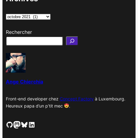
A
r
Rechercher
c
h
i
v
e
s
Ange Chierchia
Front-end developer chez
Concept Factory
à Luxembourg.
Heureux papa d’un p’tit mec
.
GitHub
Mastodon
Bluesky
LinkedIn