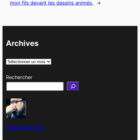
mon fils devant les dessins animés.
→
Archives
A
r
Rechercher
c
h
i
v
e
s
Ange Chierchia