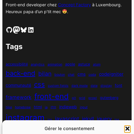
Front-end developer chez
Concept Factory
à Luxembourg.
Heureux papa d’un p’tit mec
.
GitHub
Mastodon
Bluesky
LinkedIn
Tags
accessibilité
apple
astuce
analytics
animation
atom
back-end
bilan
codeigniter
cms
bouton
chat
coda
css
communauté
font
custom fields
dark mode
date
display
front-end
framework
gutenberg
git
grid
growl
indieweb
html
hike
homebrew
ia
ifttt
input
instagram
javascript
jekyll
jquery
ios
jsx
Gérer le consentement
mysql
localhost
logiciel
masonry
media queries
navigation
nodejs