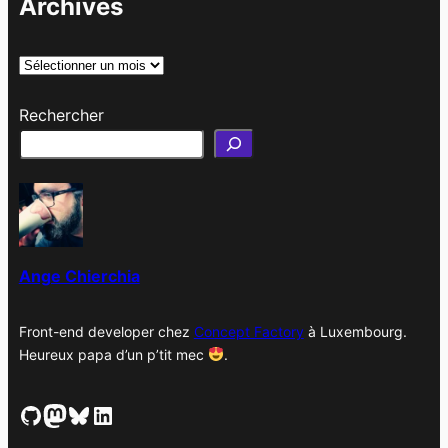
Archives
A
r
Rechercher
c
h
i
v
e
s
Ange Chierchia
Front-end developer chez
Concept Factory
à Luxembourg.
Heureux papa d’un p’tit mec
.
GitHub
Mastodon
Bluesky
LinkedIn