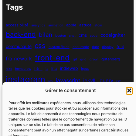
Tags
accessibilité
apple
astuce
analytics
animation
atom
back-end
bilan
codeigniter
cms
bouton
chat
coda
css
communauté
font
custom fields
dark mode
date
display
front-end
framework
gutenberg
git
grid
growl
indieweb
html
hike
homebrew
ia
ifttt
input
instagram
javascript
jekyll
jquery
ios
jsx
mysql
Gérer le consentement
localhost
logiciel
masonry
media queries
navigation
nodejs
node module
nutrition
parallax
password
pdo
Pour offrir les meilleures expériences, nous utilisons des technologies
personnel
telles que les cookies pour stocker et/ou accéder aux informations des
php
plugin
pixel
print
appareils. Le fait de consentir à ces technologies nous permettra de
traiter des données telles que le comportement de navigation ou les ID
run
uniques sur ce site. Le fait de ne pas consentir ou de retirer son
responsive
programmation objet
python
quotes
react
regex
consentement peut avoir un effet négatif sur certaines caractéristiques
santé
sass
scss
et fonctions.