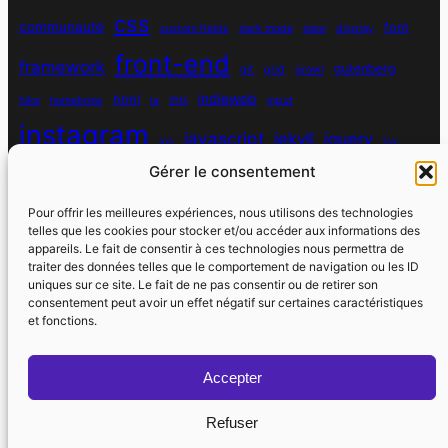
css
communauté
font
custom fields
dark mode
date
display
front-end
framework
gutenberg
git
grid
growl
indieweb
html
hike
homebrew
ia
ifttt
input
instagram
javascript
jekyll
jquery
ios
jsx
Gérer le consentement
mysql
localhost
logiciel
masonry
media queries
navigation
nodejs
node module
nutrition
parallax
password
pdo
Pour offrir les meilleures expériences, nous utilisons des technologies
personnel
telles que les cookies pour stocker et/ou accéder aux informations des
php
plugin
pixel
print
appareils. Le fait de consentir à ces technologies nous permettra de
traiter des données telles que le comportement de navigation ou les ID
run
uniques sur ce site. Le fait de ne pas consentir ou de retirer son
responsive
programmation objet
python
quotes
react
regex
consentement peut avoir un effet négatif sur certaines caractéristiques
santé
sass
scss
et fonctions.
souvenirs
réseaux sociaux
scraper
serveur
sport
static site generator
spotify
spécificité
steve jobs
Accepter
strava
utile
swarm
switch
vhost
vibe coding
Refuser
wdfr
wdfriday
wdapéro
virtual host
vscode
watch
watchos