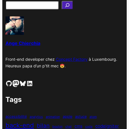
h
i
v
e
s
Ange Chierchia
Front-end developer chez
Concept Factory
à Luxembourg.
Heureux papa d’un p’tit mec
.
GitHub
Mastodon
Bluesky
LinkedIn
Tags
accessibilité
apple
astuce
analytics
animation
atom
back-end
bilan
codeigniter
cms
bouton
chat
coda