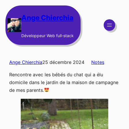
Aller
au
Ange Chierchia
contenu
Développeur Web full-stack
Ange Chierchia
25 décembre 2024
Notes
Rencontre avec les bébés du chat qui a élu
domicile dans le jardin de la maison de campagne
de mes parents.