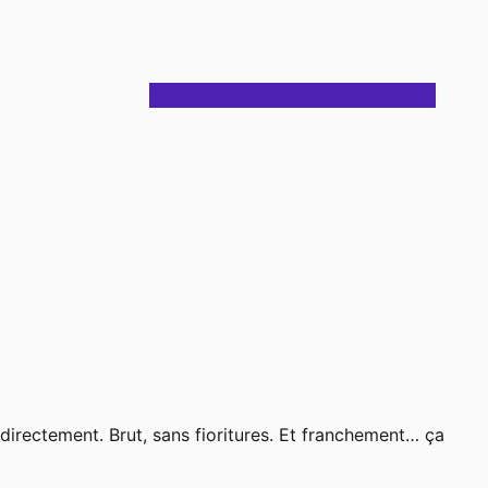
Notes
Articles
Journal
À propos
Contact
 directement. Brut, sans fioritures. Et franchement… ça