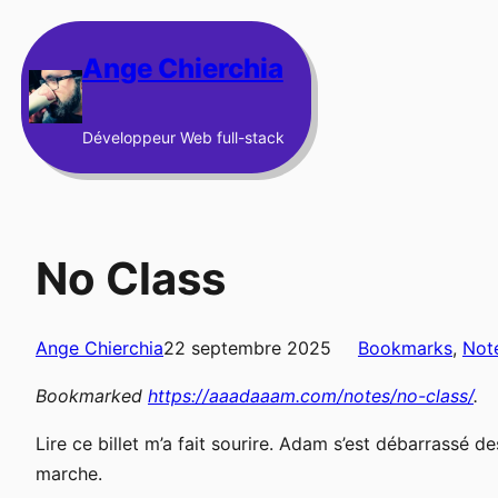
Aller
au
Ange Chierchia
contenu
Développeur Web full-stack
No Class
Ange Chierchia
22 septembre 2025
Bookmarks
, 
Not
Bookmarked
https://aaadaaam.com/notes/no-class/
.
Lire ce billet m’a fait sourire. Adam s’est débarrassé 
marche.