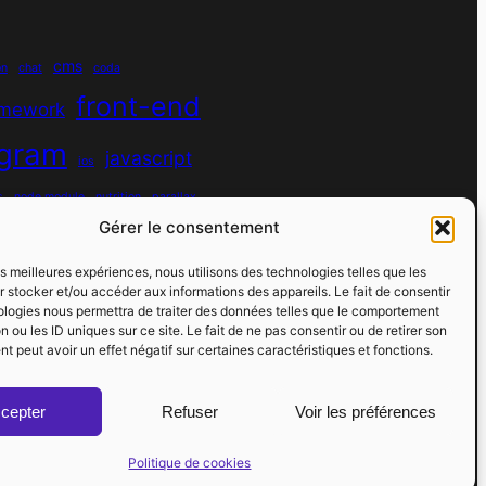
cms
on
chat
coda
front-end
amework
agram
javascript
ios
s
node module
nutrition
parallax
Gérer le consentement
python
quotes
react
regex
les meilleures expériences, nous utilisons des technologies telles que les
sport
 stocker et/ou accéder aux informations des appareils. Le fait de consentir
rs
spotify
spécificité
ologies nous permettra de traiter des données telles que le comportement
n ou les ID uniques sur ce site. Le fait de ne pas consentir ou de retirer son
vibe coding
virtual host
vscode
 peut avoir un effet négatif sur certaines caractéristiques et fonctions.
cepter
Refuser
Voir les préférences
Politique de cookies