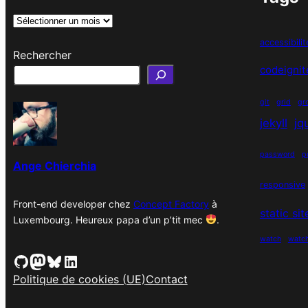
A
r
accessibilit
Rechercher
c
codeignit
h
i
git
grid
gr
v
jekyll
jq
e
s
password
p
Ange Chierchia
responsive
Front-end developer chez
Concept Factory
à
static si
Luxembourg. Heureux papa d’un p’tit mec
.
watch
watc
GitHub
Mastodon
Bluesky
LinkedIn
Politique de cookies (UE)
Contact