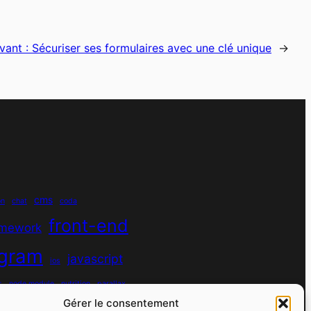
vant :
Sécuriser ses formulaires avec une clé unique
→
cms
on
chat
coda
front-end
amework
agram
javascript
ios
s
node module
nutrition
parallax
Gérer le consentement