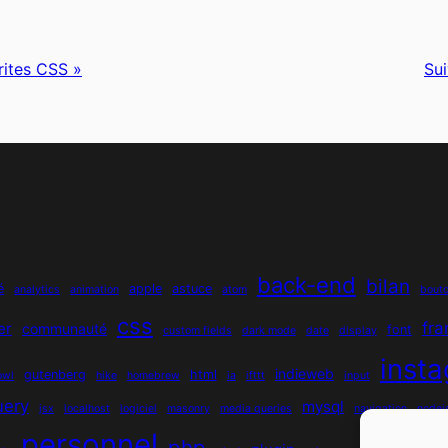
rites CSS »
Sui
back-end
bilan
é
apple
astuce
analytics
animation
atom
bout
css
fr
er
communauté
font
custom fields
dark mode
date
display
inst
indieweb
gutenberg
html
owl
hike
homebrew
ia
ifttt
input
uery
mysql
jsx
localhost
logiciel
masonry
media queries
navigation
nodej
personnel
php