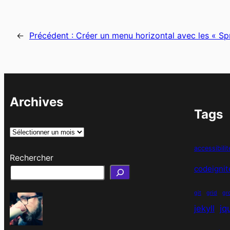
←
Précédent :
Créer un menu horizontal avec les « Sp
Archives
Tags
A
r
accessibilit
Rechercher
c
codeignit
h
i
git
grid
gr
v
jekyll
jq
e
s