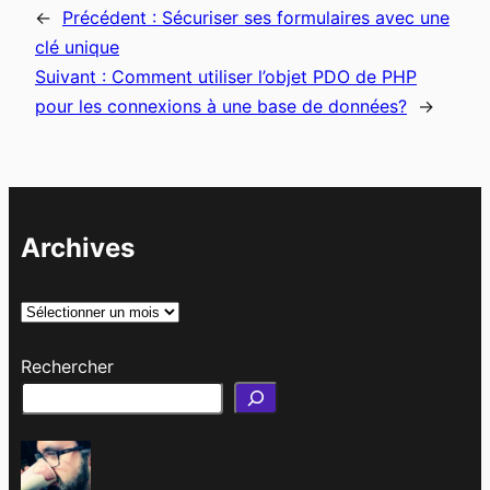
←
Précédent :
Sécuriser ses formulaires avec une
clé unique
Suivant :
Comment utiliser l’objet PDO de PHP
pour les connexions à une base de données?
→
Archives
A
r
Rechercher
c
h
i
v
e