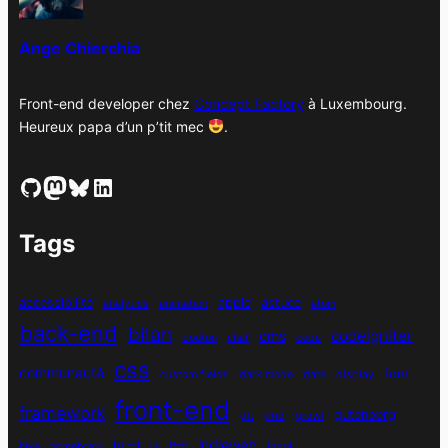
s
Ange Chierchia
Front-end developer chez
Concept Factory
à Luxembourg.
Heureux papa d’un p’tit mec
.
GitHub
Mastodon
Bluesky
LinkedIn
Tags
accessibilité
apple
astuce
analytics
animation
atom
back-end
bilan
codeigniter
cms
bouton
chat
coda
css
communauté
font
custom fields
dark mode
date
display
front-end
framework
gutenberg
git
grid
growl
indieweb
html
hike
homebrew
ia
ifttt
input