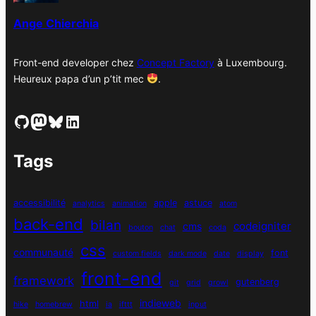
s
Ange Chierchia
Front-end developer chez
Concept Factory
à Luxembourg.
Heureux papa d’un p’tit mec
.
GitHub
Mastodon
Bluesky
LinkedIn
Tags
accessibilité
apple
astuce
analytics
animation
atom
back-end
bilan
codeigniter
cms
bouton
chat
coda
css
communauté
font
custom fields
dark mode
date
display
front-end
framework
gutenberg
git
grid
growl
indieweb
html
hike
homebrew
ia
ifttt
input