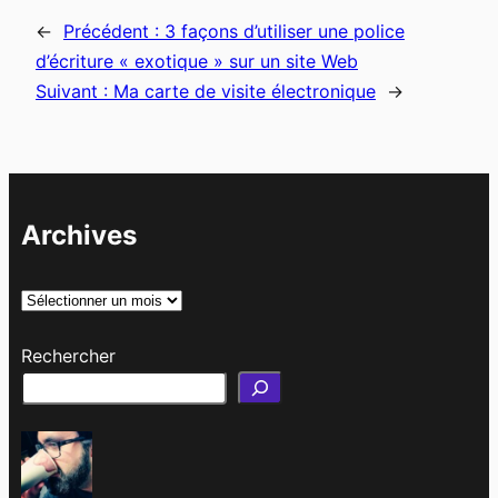
←
Précédent :
3 façons d’utiliser une police
d’écriture « exotique » sur un site Web
Suivant :
Ma carte de visite électronique
→
Archives
A
r
Rechercher
c
h
i
v
e