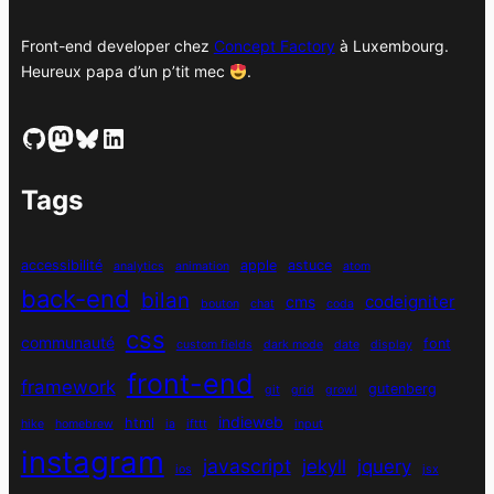
Front-end developer chez
Concept Factory
à Luxembourg.
Heureux papa d’un p’tit mec
.
GitHub
Mastodon
Bluesky
LinkedIn
Tags
accessibilité
apple
astuce
analytics
animation
atom
back-end
bilan
codeigniter
cms
bouton
chat
coda
css
communauté
font
custom fields
dark mode
date
display
front-end
framework
gutenberg
git
grid
growl
indieweb
html
hike
homebrew
ia
ifttt
input
instagram
javascript
jekyll
jquery
ios
jsx