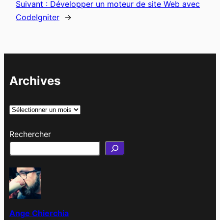
Suivant :
Développer un moteur de site Web avec
CodeIgniter
→
Archives
A
r
Rechercher
c
h
i
v
e
s
Ange Chierchia