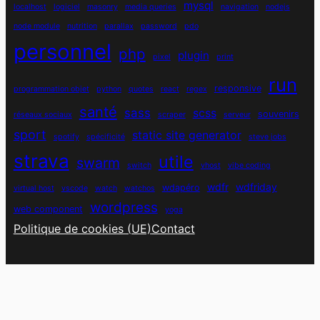
mysql
localhost
logiciel
masonry
media queries
navigation
nodejs
node module
nutrition
parallax
password
pdo
personnel
php
plugin
pixel
print
run
responsive
programmation objet
python
quotes
react
regex
santé
sass
scss
souvenirs
réseaux sociaux
scraper
serveur
sport
static site generator
spotify
spécificité
steve jobs
strava
utile
swarm
switch
vhost
vibe coding
wdfr
wdfriday
wdapéro
virtual host
vscode
watch
watchos
wordpress
web component
yoga
Politique de cookies (UE)
Contact