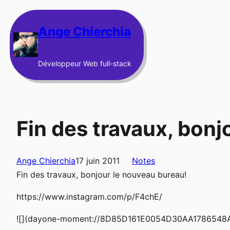
Aller
au
Ange Chierchia
contenu
Développeur Web full-stack
Fin des travaux, bonj
Ange Chierchia
17 juin 2011
Notes
Fin des travaux, bonjour le nouveau bureau!
https://www.instagram.com/p/F4chE/
![](dayone-moment://8D85D161E0054D30AA1786548