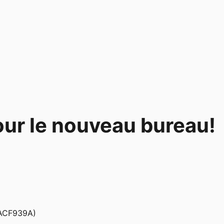
our le nouveau bureau!
ACF939A)