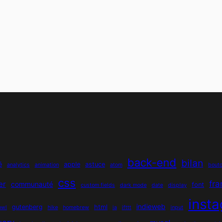
back-end
bilan
é
apple
astuce
analytics
animation
atom
bout
css
fr
er
communauté
font
custom fields
dark mode
date
display
inst
indieweb
gutenberg
html
owl
hike
homebrew
ia
ifttt
input