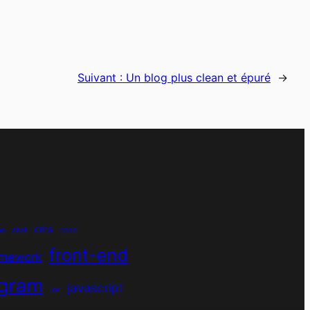
Suivant :
Un blog plus clean et épuré
→
cms
on
chat
coda
front-end
amework
agram
javascript
ios