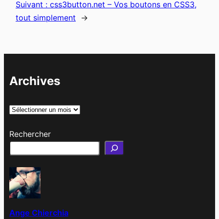
Suivant :
css3button.net – Vos boutons en CSS3,
tout simplement
→
Archives
A
r
Rechercher
c
h
i
v
e
s
Ange Chierchia