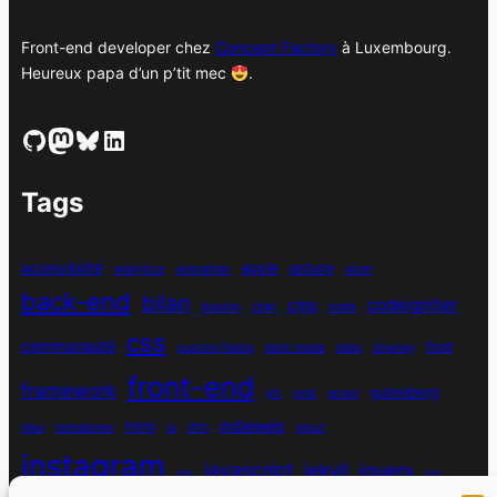
Front-end developer chez
Concept Factory
à Luxembourg.
Heureux papa d’un p’tit mec
.
GitHub
Mastodon
Bluesky
LinkedIn
Tags
accessibilité
apple
astuce
analytics
animation
atom
back-end
bilan
codeigniter
cms
bouton
chat
coda
css
communauté
font
custom fields
dark mode
date
display
front-end
framework
gutenberg
git
grid
growl
indieweb
html
hike
homebrew
ia
ifttt
input
instagram
javascript
jekyll
jquery
ios
jsx