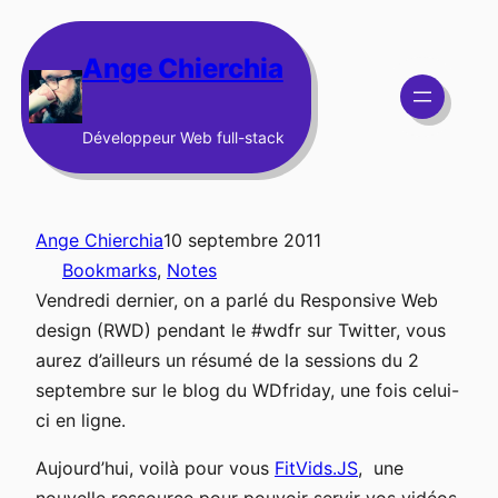
Aller
au
Ange Chierchia
contenu
Développeur Web full-stack
Ange Chierchia
10 septembre 2011
Bookmarks
, 
Notes
Vendredi dernier, on a parlé du Responsive Web
design (RWD) pendant le #wdfr sur Twitter, vous
aurez d’ailleurs un résumé de la sessions du 2
septembre sur le blog du WDfriday, une fois celui-
ci en ligne.
Aujourd’hui, voilà pour vous
FitVids.JS
, une
nouvelle ressource pour pouvoir servir vos vidéos