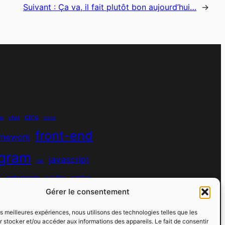
Suivant :
Ça va, il fait plutôt bon aujourd’hui…
→
cms
on
chat
coda
front-end
amework
agram
javascript
ios
s
node module
nutrition
parallax
Gérer le consentement
python
quotes
react
regex
les meilleures expériences, nous utilisons des technologies telles que les
sport
 stocker et/ou accéder aux informations des appareils. Le fait de consentir
rs
spotify
spécificité