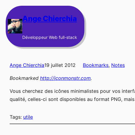
Aller
au
Ange Chierchia
contenu
Développeur Web full-stack
Ange Chierchia
19 juillet 2012
Bookmarks
, 
Notes
Bookmarked
http://iconmonstr.com
.
Vous cherchez des icônes minimalistes pour vos interfac
qualité, celles-ci sont disponibles au format PNG, mai
Tags:
utile