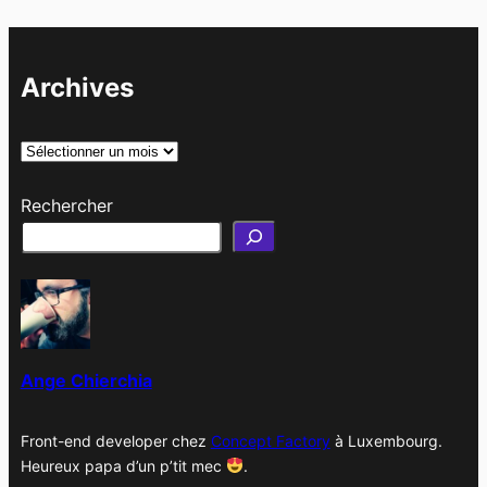
Archives
A
r
Rechercher
c
h
i
v
e
s
Ange Chierchia
Front-end developer chez
Concept Factory
à Luxembourg.
Heureux papa d’un p’tit mec
.