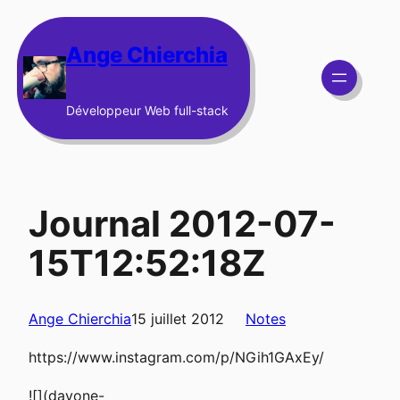
Aller
au
Ange Chierchia
contenu
Développeur Web full-stack
Journal 2012-07-
15T12:52:18Z
Ange Chierchia
15 juillet 2012
Notes
https://www.instagram.com/p/NGih1GAxEy/
![](dayone-