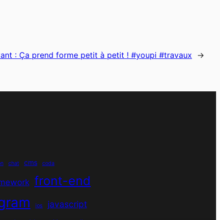
ant :
Ça prend forme petit à petit ! #youpi #travaux
→
cms
on
chat
coda
front-end
amework
agram
javascript
ios