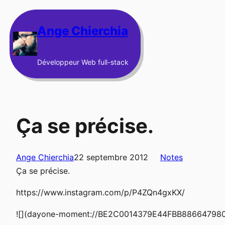
Aller
au
Ange Chierchia
contenu
Développeur Web full-stack
Ça se précise.
Ange Chierchia
22 septembre 2012
Notes
Ça se précise.
https://www.instagram.com/p/P4ZQn4gxKX/
![](dayone-moment://BE2C0014379E44FBB88664798