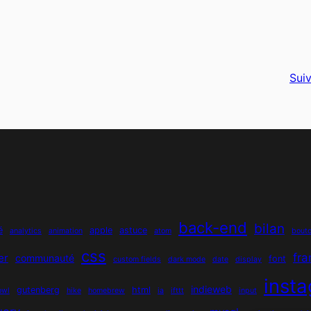
Suiv
back-end
bilan
é
apple
astuce
analytics
animation
atom
bout
css
fr
er
communauté
font
custom fields
dark mode
date
display
inst
indieweb
gutenberg
html
owl
hike
homebrew
ia
ifttt
input