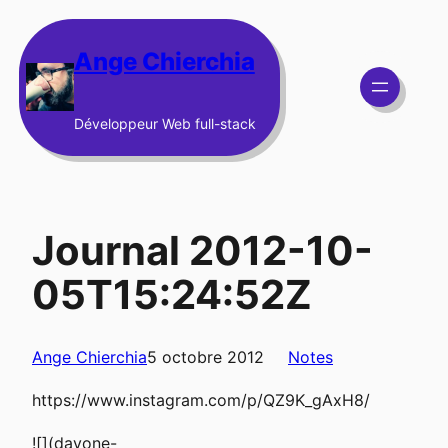
Aller
au
Ange Chierchia
contenu
Développeur Web full-stack
Journal 2012-10-
05T15:24:52Z
Ange Chierchia
5 octobre 2012
Notes
https://www.instagram.com/p/QZ9K_gAxH8/
![](dayone-