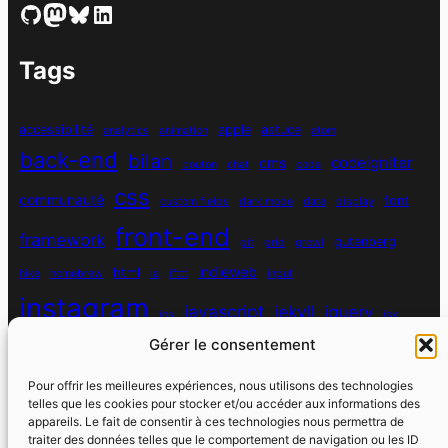
GitHub
Mastodon
Bluesky
LinkedIn
Tags
accessibilité
apple
astuce
analytics
animation
atom
back-end
bilan
codeigniter
cms
bouton
chat
coda
css
communauté
font
custom fields
dark mode
date
display
front-end
framework
gutenberg
git
grid
growl
indieweb
html
hike
homebrew
ia
ifttt
input
instagram
javascript
jekyll
jquery
ios
jsx
mysql
Gérer le consentement
localhost
logiciel
masonry
media queries
navigation
nodejs
node module
nutrition
parallax
password
pdo
Pour offrir les meilleures expériences, nous utilisons des technologies
personnel
telles que les cookies pour stocker et/ou accéder aux informations des
php
plugin
pixel
print
appareils. Le fait de consentir à ces technologies nous permettra de
traiter des données telles que le comportement de navigation ou les ID