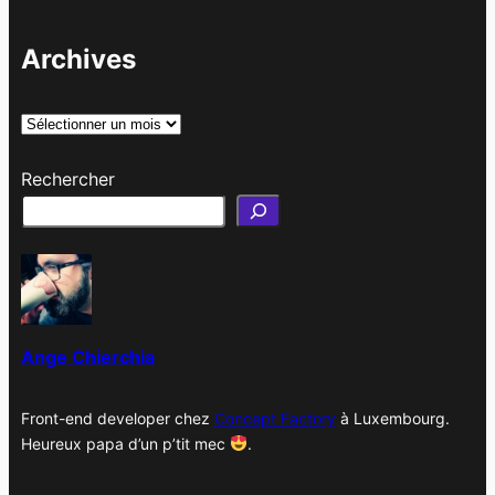
Archives
A
r
Rechercher
c
h
i
v
e
s
Ange Chierchia
Front-end developer chez
Concept Factory
à Luxembourg.
Heureux papa d’un p’tit mec
.