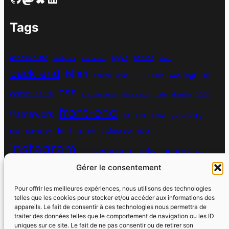
Tags
accessibilité
apple
astuce
analytics
animation
atom
back-end
bilan
codeigniter
cms
bouton
chat
coda
css
communauté
font
custom fields
dark mode
date
display
front-end
framework
gutenberg
git
grid
growl
indieweb
html
hike
homebrew
ia
ifttt
input
instagram
javascript
jekyll
jquery
ios
jsx
mysql
Gérer le consentement
localhost
logiciel
masonry
media queries
navigation
nodejs
node module
nutrition
parallax
password
pdo
Pour offrir les meilleures expériences, nous utilisons des technologies
personnel
telles que les cookies pour stocker et/ou accéder aux informations des
php
plugin
pixel
print
appareils. Le fait de consentir à ces technologies nous permettra de
traiter des données telles que le comportement de navigation ou les ID
run
uniques sur ce site. Le fait de ne pas consentir ou de retirer son
responsive
programmation objet
python
quotes
react
regex