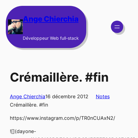
Aller
au
Ange Chierchia
contenu
Développeur Web full-stack
Crémaillère. #fin
Ange Chierchia
16 décembre 2012
Notes
Crémaillère. #fin
https://www.instagram.com/p/TR0nCUAxN2/
![](dayone-