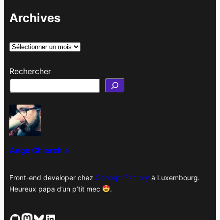
Archives
A
r
Rechercher
c
h
i
v
e
s
Ange Chierchia
Front-end developer chez
Concept Factory
à Luxembourg.
Heureux papa d’un p’tit mec
.
GitHub
Mastodon
Bluesky
LinkedIn