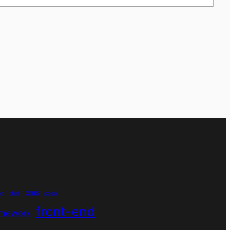
cms
on
chat
coda
front-end
amework