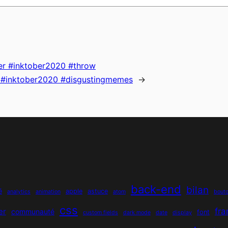
ber #inktober2020 #throw
er #inktober2020 #disgustingmemes
→
back-end
bilan
é
apple
astuce
analytics
animation
atom
bout
css
fr
er
communauté
font
custom fields
dark mode
date
display