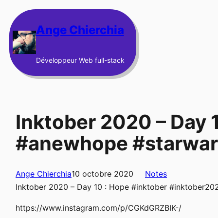
Aller
au
Ange Chierchia
contenu
Développeur Web full-stack
Inktober 2020 – Day 
#anewhope #starwar
Ange Chierchia
10 octobre 2020
Notes
Inktober 2020 – Day 10 : Hope #inktober #inktober2
https://www.instagram.com/p/CGKdGRZBIK-/