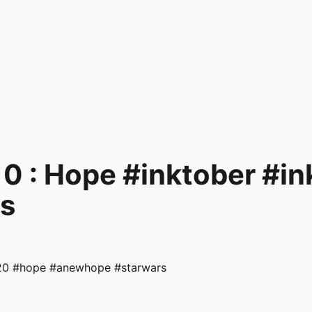
10 : Hope #inktober #
s
020 #hope #anewhope #starwars