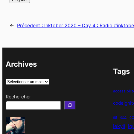
←
Précédent :
Inktober 2020 – Day 4 : Radio #inktob
Archives
Tags
A
r
accessibilit
Rechercher
c
codeignit
h
i
git
grid
gr
v
jekyll
jq
e