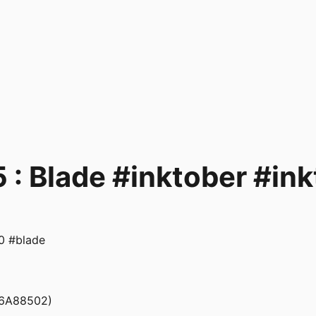
5 : Blade #inktober #i
0 #blade
E6A88502)