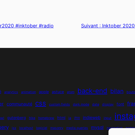
er2020 #inktober #radio
Suivant :
Inktober 2020
back-end
bilan
é
apple
astuce
analytics
animation
atom
bout
css
fr
er
communauté
font
custom fields
dark mode
date
display
inst
indieweb
gutenberg
html
owl
hike
homebrew
ia
ifttt
input
uery
mysql
jsx
localhost
logiciel
masonry
media queries
navigation
nodej