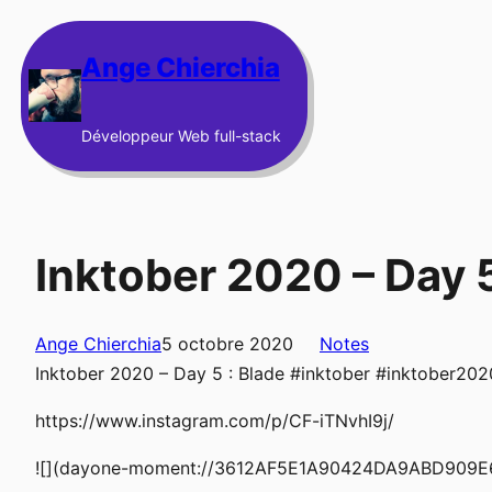
Aller
au
Ange Chierchia
contenu
Développeur Web full-stack
Inktober 2020 – Day 
Ange Chierchia
5 octobre 2020
Notes
Inktober 2020 – Day 5 : Blade #inktober #inktober202
https://www.instagram.com/p/CF-iTNvhI9j/
![](dayone-moment://3612AF5E1A90424DA9ABD909