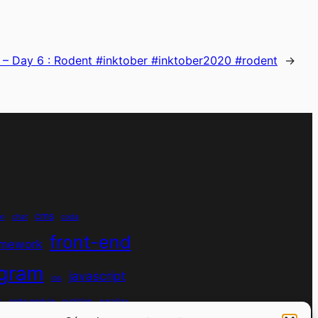
 – Day 6 : Rodent #inktober #inktober2020 #rodent
→
cms
on
chat
coda
front-end
amework
agram
javascript
ios
s
node module
nutrition
parallax