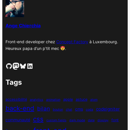
v
e
s
Ange Chierchia
Front-end developer chez
Concept Factory
à Luxembourg.
Heureux papa d’un p’tit mec
.
GitHub
Mastodon
Bluesky
LinkedIn
Tags
accessibilité
apple
astuce
analytics
animation
atom
back-end
bilan
codeigniter
cms
bouton
chat
coda
css
communauté
font
custom fields
dark mode
date
display