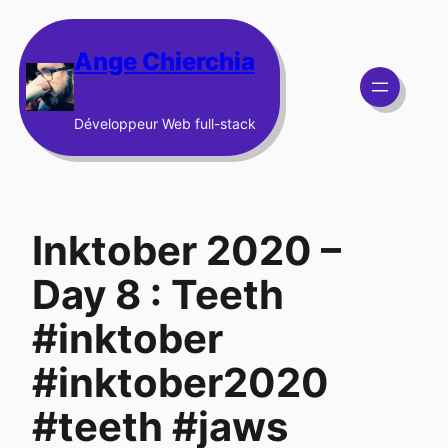
Aller
au
Ange Chierchia
contenu
Développeur Web full-stack
Inktober 2020 –
Day 8 : Teeth
#inktober
#inktober2020
#teeth #jaws