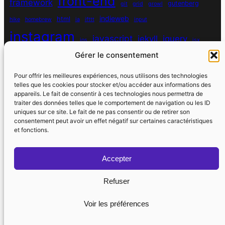
front-end
framework
gutenberg
git
grid
growl
indieweb
html
hike
homebrew
ia
ifttt
input
instagram
javascript
jekyll
jquery
ios
jsx
mysql
Gérer le consentement
localhost
logiciel
masonry
media queries
navigation
nodejs
node module
nutrition
parallax
password
pdo
Pour offrir les meilleures expériences, nous utilisons des technologies
personnel
telles que les cookies pour stocker et/ou accéder aux informations des
php
plugin
pixel
print
appareils. Le fait de consentir à ces technologies nous permettra de
traiter des données telles que le comportement de navigation ou les ID
run
uniques sur ce site. Le fait de ne pas consentir ou de retirer son
responsive
programmation objet
python
quotes
react
regex
consentement peut avoir un effet négatif sur certaines caractéristiques
santé
sass
scss
et fonctions.
souvenirs
réseaux sociaux
scraper
serveur
sport
static site generator
spotify
spécificité
steve jobs
Accepter
strava
utile
swarm
switch
vhost
vibe coding
Refuser
wdfr
wdfriday
wdapéro
virtual host
vscode
watch
watchos
wordpress
web component
yoga
Voir les préférences
Politique de cookies (UE)
Contact