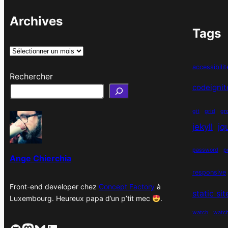
Archives
Tags
A
r
accessibilit
Rechercher
c
codeignit
h
i
git
grid
gr
v
jekyll
jq
e
s
password
p
Ange Chierchia
responsive
Front-end developer chez
Concept Factory
à
static si
Luxembourg. Heureux papa d’un p’tit mec
.
watch
watc