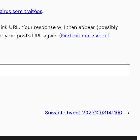
ires sont traitées
.
ink URL. Your response will then appear (possibly
r your post’s URL again. (
Find out more about
Suivant :
tweet-20231203141100
→