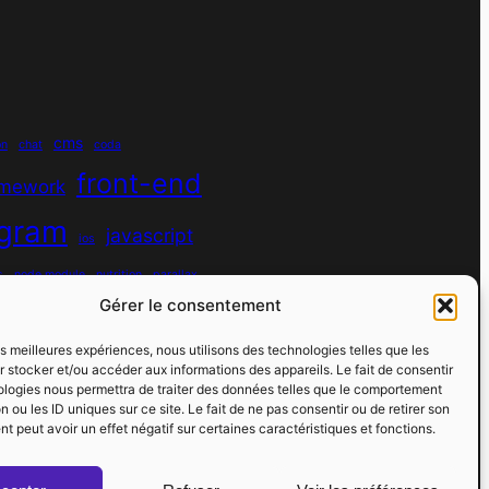
cms
on
chat
coda
front-end
amework
agram
javascript
ios
s
node module
nutrition
parallax
Gérer le consentement
python
quotes
react
regex
les meilleures expériences, nous utilisons des technologies telles que les
sport
 stocker et/ou accéder aux informations des appareils. Le fait de consentir
rs
spotify
spécificité
ologies nous permettra de traiter des données telles que le comportement
n ou les ID uniques sur ce site. Le fait de ne pas consentir ou de retirer son
vibe coding
virtual host
vscode
 peut avoir un effet négatif sur certaines caractéristiques et fonctions.