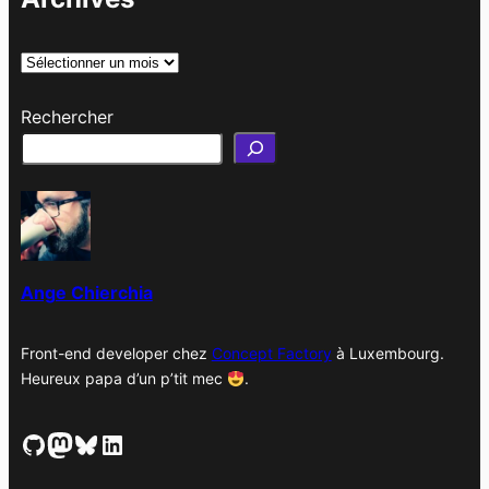
A
r
Rechercher
c
h
i
v
e
s
Ange Chierchia
Front-end developer chez
Concept Factory
à Luxembourg.
Heureux papa d’un p’tit mec
.
GitHub
Mastodon
Bluesky
LinkedIn