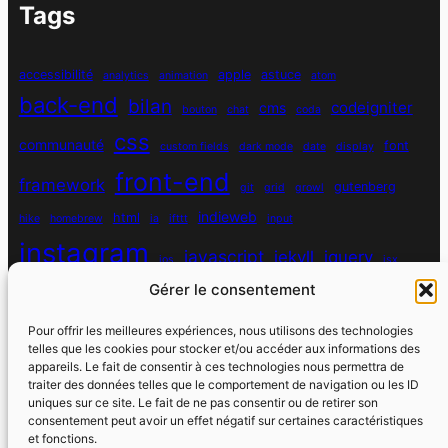
Tags
accessibilité
apple
astuce
analytics
animation
atom
back-end
bilan
codeigniter
cms
bouton
chat
coda
css
communauté
font
custom fields
dark mode
date
display
front-end
framework
gutenberg
git
grid
growl
indieweb
html
hike
homebrew
ia
ifttt
input
instagram
javascript
jekyll
jquery
ios
jsx
Gérer le consentement
mysql
localhost
logiciel
masonry
media queries
navigation
nodejs
node module
nutrition
parallax
password
pdo
Pour offrir les meilleures expériences, nous utilisons des technologies
personnel
telles que les cookies pour stocker et/ou accéder aux informations des
php
plugin
pixel
print
appareils. Le fait de consentir à ces technologies nous permettra de
traiter des données telles que le comportement de navigation ou les ID
run
uniques sur ce site. Le fait de ne pas consentir ou de retirer son
responsive
programmation objet
python
quotes
react
regex
consentement peut avoir un effet négatif sur certaines caractéristiques
santé
sass
scss
et fonctions.
souvenirs
réseaux sociaux
scraper
serveur