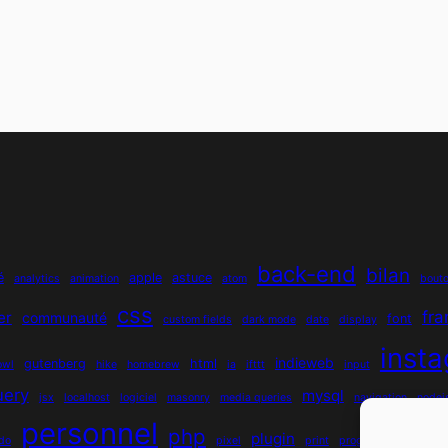
back-end
bilan
é
apple
astuce
analytics
animation
atom
bout
css
fr
er
communauté
font
custom fields
dark mode
date
display
inst
indieweb
gutenberg
html
owl
hike
homebrew
ia
ifttt
input
uery
mysql
jsx
localhost
logiciel
masonry
media queries
navigation
nodej
personnel
php
plugin
do
pixel
print
programmation objet