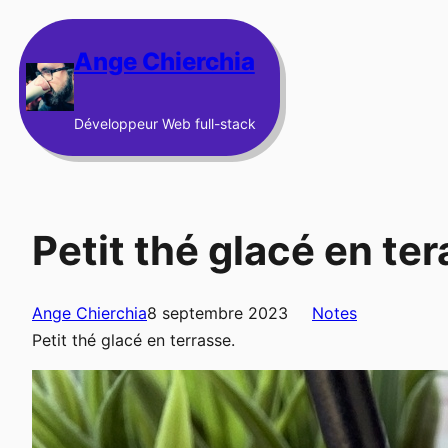
Aller
au
Ange Chierchia
contenu
Développeur Web full-stack
Petit thé glacé en te
Ange Chierchia
8 septembre 2023
Notes
Petit thé glacé en terrasse.