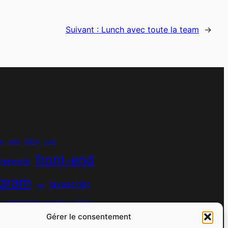
Suivant :
Lunch avec toute la team
→
cms
on
chat
coda
front-end
amework
agram
javascript
ios
s
node module
nutrition
parallax
Gérer le consentement
python
quotes
react
regex