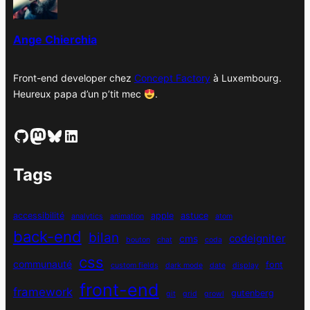
e
s
Ange Chierchia
Front-end developer chez
Concept Factory
à Luxembourg.
Heureux papa d’un p’tit mec
.
GitHub
Mastodon
Bluesky
LinkedIn
Tags
accessibilité
apple
astuce
analytics
animation
atom
back-end
bilan
codeigniter
cms
bouton
chat
coda
css
communauté
font
custom fields
dark mode
date
display
front-end
framework
gutenberg
git
grid
growl