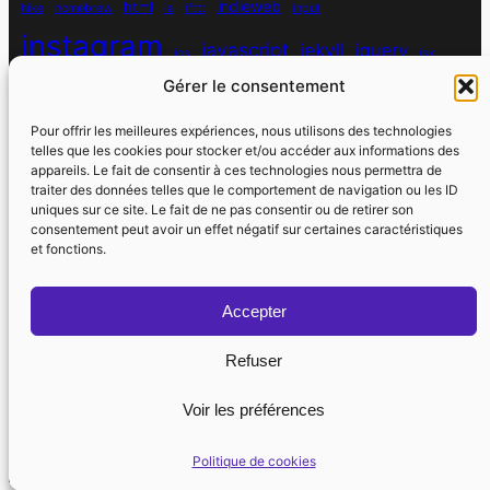
indieweb
html
hike
homebrew
ia
ifttt
input
instagram
javascript
jekyll
jquery
ios
jsx
Gérer le consentement
mysql
localhost
logiciel
masonry
media queries
navigation
nodejs
node module
nutrition
parallax
password
pdo
Pour offrir les meilleures expériences, nous utilisons des technologies
personnel
telles que les cookies pour stocker et/ou accéder aux informations des
php
plugin
pixel
print
appareils. Le fait de consentir à ces technologies nous permettra de
traiter des données telles que le comportement de navigation ou les ID
run
uniques sur ce site. Le fait de ne pas consentir ou de retirer son
responsive
programmation objet
python
quotes
react
regex
consentement peut avoir un effet négatif sur certaines caractéristiques
santé
sass
scss
et fonctions.
souvenirs
réseaux sociaux
scraper
serveur
sport
static site generator
spotify
spécificité
steve jobs
Accepter
strava
utile
swarm
switch
vhost
vibe coding
Refuser
wdfr
wdfriday
wdapéro
virtual host
vscode
watch
watchos
wordpress
web component
yoga
Voir les préférences
Politique de cookies (UE)
Contact
Politique de cookies