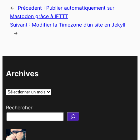
←
Précédent :
Publier automatiquement sur
Mastodon grâce à IFTTT
Suivant :
Modifier la Timezone d’un site en Jekyll
→
Archives
A
r
Rechercher
c
h
i
v