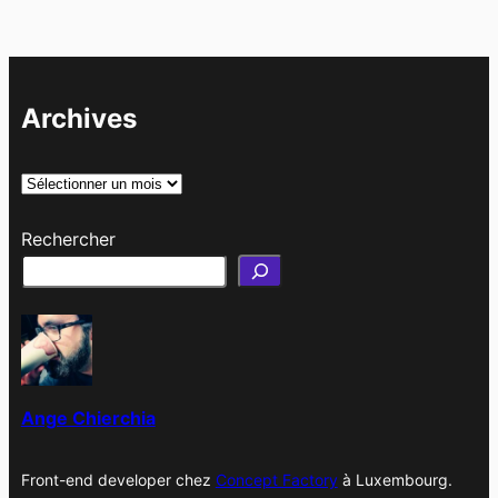
Archives
A
r
Rechercher
c
h
i
v
e
s
Ange Chierchia
Front-end developer chez
Concept Factory
à Luxembourg.