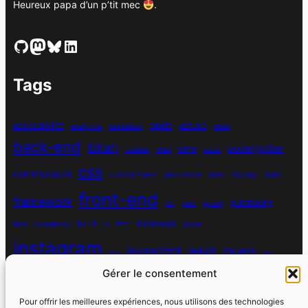
Heureux papa d’un p’tit mec
.
GitHub
Mastodon
Bluesky
LinkedIn
Tags
accessibilité
apple
astuce
analytics
animation
atom
back-end
bilan
codeigniter
cms
bouton
chat
coda
css
communauté
font
custom fields
dark mode
date
display
front-end
framework
gutenberg
git
grid
growl
indieweb
html
hike
homebrew
ia
ifttt
input
instagram
javascript
jekyll
jquery
ios
jsx
Gérer le consentement
mysql
localhost
logiciel
masonry
media queries
navigation
nodejs
node module
nutrition
parallax
password
pdo
Pour offrir les meilleures expériences, nous utilisons des technologies