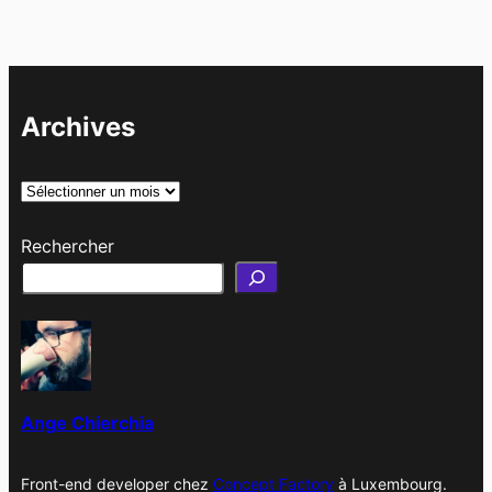
Archives
A
r
Rechercher
c
h
i
v
e
s
Ange Chierchia
Front-end developer chez
Concept Factory
à Luxembourg.