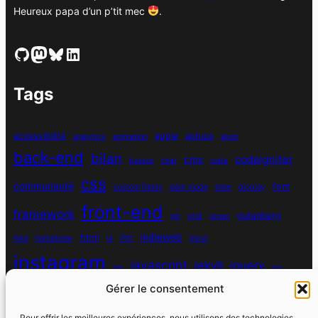
Heureux papa d’un p’tit mec
.
GitHub
Mastodon
Bluesky
LinkedIn
Tags
accessibilité
apple
astuce
analytics
animation
atom
back-end
bilan
codeigniter
cms
bouton
chat
coda
css
communauté
font
custom fields
dark mode
date
display
front-end
framework
gutenberg
git
grid
growl
indieweb
html
hike
homebrew
ia
ifttt
input
instagram
javascript
jekyll
jquery
ios
jsx
mysql
Gérer le consentement
localhost
logiciel
masonry
media queries
navigation
nodejs
node module
nutrition
parallax
password
pdo
Pour offrir les meilleures expériences, nous utilisons des technologies