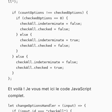
ll");

  if (countOptions !== checkedOptions) {

    if (checkedOptions == 0) {

      checkAll.indeterminate = false;

      checkAll.checked = false;

    } else {

      checkAll.indeterminate = true;

      checkAll.checked = false;

    }

  } else {

    checkAll.indeterminate = false;

    checkAll.checked = true;

  }

};
Et voilà ! Je vous met ici le code JavaScript
complet.
let changeOptionsHandler = (input) => {

  if (input.id === "checkAll") {
