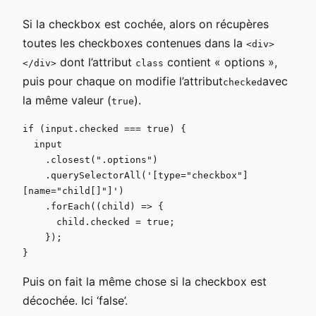
Si la checkbox est cochée, alors on récupères
toutes les checkboxes contenues dans la
<div>
dont l’attribut
contient « options »,
</div>
class
puis pour chaque on modifie l’attribut
avec
checked
la même valeur (
).
true
if (input.checked === true) {

  input

    .closest(".options")

    .querySelectorAll('[type="checkbox"]
[name="child[]"]')

    .forEach((child) => {

      child.checked = true;

    });

}
Puis on fait la même chose si la checkbox est
décochée. Ici ‘false’.