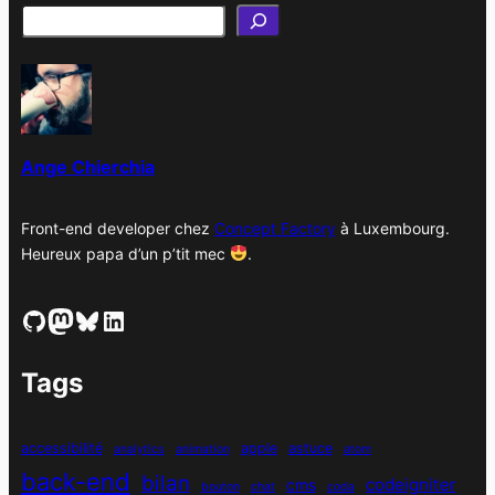
h
i
v
e
s
Ange Chierchia
Front-end developer chez
Concept Factory
à Luxembourg.
Heureux papa d’un p’tit mec
.
GitHub
Mastodon
Bluesky
LinkedIn
Tags
accessibilité
apple
astuce
analytics
animation
atom
back-end
bilan
codeigniter
cms
bouton
chat
coda