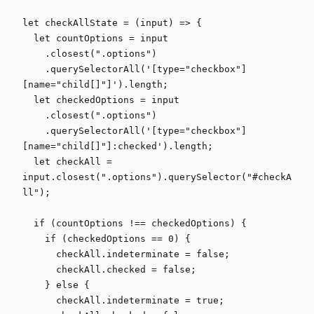
let checkAllState = (input) => {

  let countOptions = input

    .closest(".options")

    .querySelectorAll('[type="checkbox"]
[name="child[]"]').length;

  let checkedOptions = input

    .closest(".options")

    .querySelectorAll('[type="checkbox"]
[name="child[]"]:checked').length;

  let checkAll = 
input.closest(".options").querySelector("#checkA
ll");

  if (countOptions !== checkedOptions) {

    if (checkedOptions == 0) {

      checkAll.indeterminate = false;

      checkAll.checked = false;

    } else {

      checkAll.indeterminate = true;
