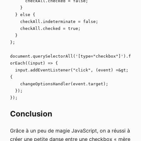
      checkAll.checked = false;

    }

  } else {

    checkAll.indeterminate = false;

    checkAll.checked = true;

  }

};

document.querySelectorAll('[type="checkbox"]').f
orEach((input) => {

  input.addEventListener("click", (event) =&gt; 
{

    changeOptionsHandler(event.target);

  });

});
Conclusion
Grâce à un peu de magie JavaScript, on a réussi à
créer une petite danse entre une checkbox « mère