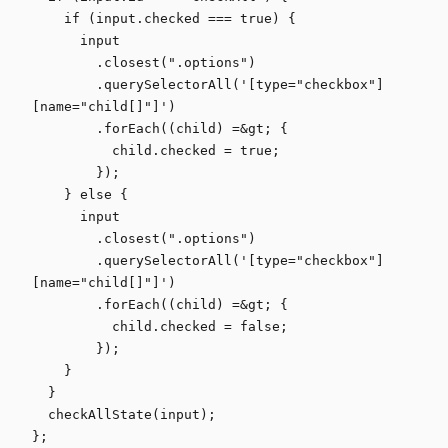
    if (input.checked === true) {

      input

        .closest(".options")

        .querySelectorAll('[type="checkbox"]
[name="child[]"]')

        .forEach((child) =&gt; {

          child.checked = true;

        });

    } else {

      input

        .closest(".options")

        .querySelectorAll('[type="checkbox"]
[name="child[]"]')

        .forEach((child) =&gt; {

          child.checked = false;

        });

    }

  }

  checkAllState(input);

};
