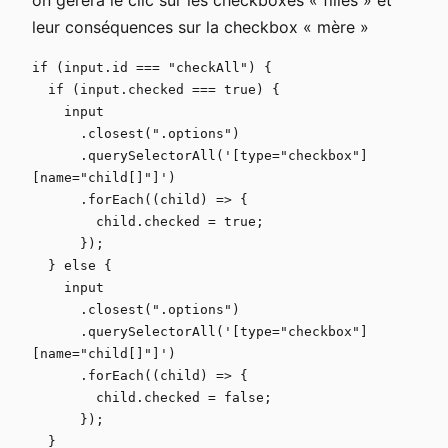
leur conséquences sur la checkbox « mère »
if (input.id === "checkAll") {

  if (input.checked === true) {

    input

      .closest(".options")

      .querySelectorAll('[type="checkbox"]
[name="child[]"]')

      .forEach((child) => {

        child.checked = true;

      });

  } else {

    input

      .closest(".options")

      .querySelectorAll('[type="checkbox"]
[name="child[]"]')

      .forEach((child) => {

        child.checked = false;

      });

  }