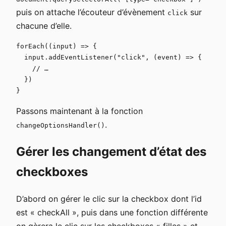
puis on attache l’écouteur d’évènement
sur
click
chacune d’elle.
forEach((input) => {

  input.addEventListener("click", (event) => {

    // …

  })

}
Passons maintenant à la fonction
.
changeOptionsHandler()
Gérer les changement d’état des
checkboxes
D’abord on gérer le clic sur la checkbox dont l’id
est « checkAll », puis dans une fonction différente
on gèrera le clic sur les checkboxes « filles » et