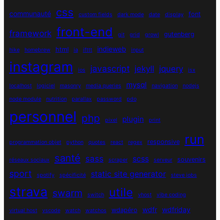
css
communauté
font
custom fields
dark mode
date
display
front-end
framework
gutenberg
git
grid
growl
indieweb
html
hike
homebrew
ia
ifttt
input
instagram
javascript
jekyll
jquery
ios
jsx
mysql
localhost
logiciel
masonry
media queries
navigation
nodejs
node module
nutrition
parallax
password
pdo
personnel
php
plugin
pixel
print
run
responsive
programmation objet
python
quotes
react
regex
santé
sass
scss
souvenirs
réseaux sociaux
scraper
serveur
sport
static site generator
spotify
spécificité
steve jobs
strava
utile
swarm
switch
vhost
vibe coding
wdfr
wdfriday
wdapéro
virtual host
vscode
watch
watchos