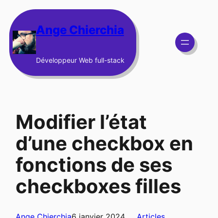
Aller
au
Ange Chierchia
contenu
Développeur Web full-stack
Modifier l’état
d’une checkbox en
fonctions de ses
checkboxes filles
Ange Chierchia
6 janvier 2024
Articles