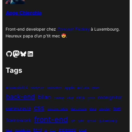
s
Ange Chierchia
Front-end developer chez
Concept Factory
à Luxembourg.
Heureux papa d’un p’tit mec
.
GitHub
Mastodon
Bluesky
LinkedIn
Tags
accessibilité
apple
astuce
analytics
animation
atom
back-end
bilan
codeigniter
cms
bouton
chat
coda
css
communauté
font
custom fields
dark mode
date
display
front-end
framework
gutenberg
git
grid
growl
indieweb
html
hike
homebrew
ia
ifttt
input