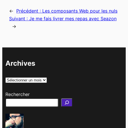
←
Précédent :
Les composants Web pour les nuls
Suivant :
Je me fais livrer mes repas avec Seazon
→
Archives
A
r
Rechercher
c
h
i
v
e