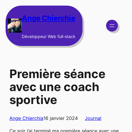
Aller
au
Ange Chierchia
contenu
Développeur Web full-stack
Première séance
avec une coach
sportive
Ange Chierchia
16 janvier 2024
Journal
Ce soir j’ai terminé ma première séance avec une