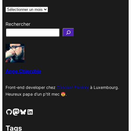
A
r
Rechercher
c
h
i
v
e
s
Ange Chierchia
Front-end developer chez
Concept Factory
à Luxembourg.
Heureux papa d’un p’tit mec
.
GitHub
Mastodon
Bluesky
LinkedIn
Tags