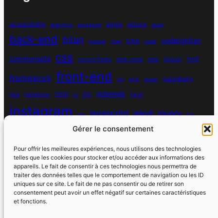
accessibilité
apple
astuce
analytics
animation
atom
back-end
bilan
codeigniter
cms
bouton
chat
coda
css
communauté
font
custom fields
dark mode
date
display
front-end
framework
gutenberg
git
grid
growl
indieweb
html
hike
homebrew
ia
ifttt
input
instagram
javascript
jekyll
jquery
ios
jsx
Gérer le consentement
mysql
localhost
logiciel
masonry
media queries
navigation
nodejs
node module
nutrition
parallax
password
pdo
Pour offrir les meilleures expériences, nous utilisons des technologies
personnel
telles que les cookies pour stocker et/ou accéder aux informations des
php
plugin
pixel
print
appareils. Le fait de consentir à ces technologies nous permettra de
traiter des données telles que le comportement de navigation ou les ID
run
uniques sur ce site. Le fait de ne pas consentir ou de retirer son
responsive
programmation objet
python
quotes
react
regex
consentement peut avoir un effet négatif sur certaines caractéristiques
santé
sass
scss
et fonctions.
souvenirs
réseaux sociaux
scraper
serveur
sport
static site generator