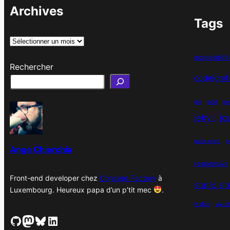
Archives
Tags
A
r
accessibilit
Rechercher
c
codeignit
h
i
git
grid
gr
v
jekyll
jq
e
s
password
p
Ange Chierchia
responsive
Front-end developer chez
Concept Factory
à
static si
Luxembourg. Heureux papa d’un p’tit mec
.
watch
watc
GitHub
Mastodon
Bluesky
LinkedIn