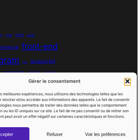
cms
on
chat
coda
front-end
amework
agram
javascript
ios
s
node module
nutrition
parallax
Gérer le consentement
python
quotes
react
regex
les meilleures expériences, nous utilisons des technologies telles que les
sport
rs
 stocker et/ou accéder aux informations des appareils. Le fait de consentir
spotify
spécificité
ologies nous permettra de traiter des données telles que le comportement
n ou les ID uniques sur ce site. Le fait de ne pas consentir ou de retirer son
vibe coding
virtual host
vscode
 peut avoir un effet négatif sur certaines caractéristiques et fonctions.
cepter
Refuser
Voir les préférences