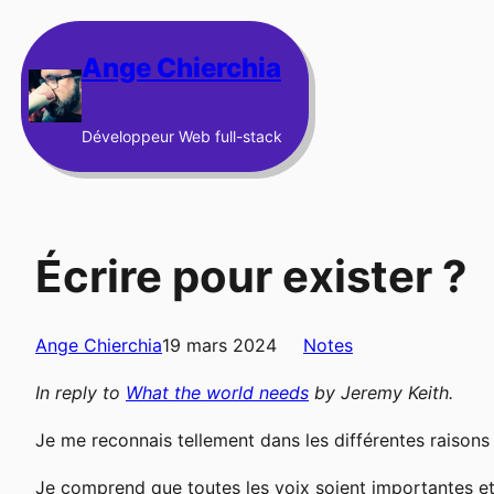
Aller
au
Ange Chierchia
contenu
Développeur Web full-stack
Écrire pour exister ?
Ange Chierchia
19 mars 2024
Notes
In reply to
What the world needs
by
Jeremy Keith
.
Je me reconnais tellement dans les différentes raison
Je comprend que toutes les voix soient importantes et je