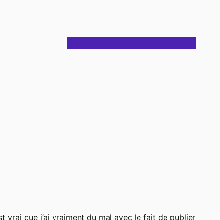
Notes
Articles
Journal
À propos
Contact
 vrai que j’ai vraiment du mal avec le fait de publier