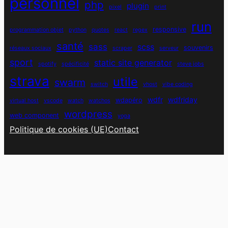
personnel
php
plugin
pixel
print
run
responsive
programmation objet
python
quotes
react
regex
santé
sass
scss
souvenirs
réseaux sociaux
scraper
serveur
sport
static site generator
spotify
spécificité
steve jobs
strava
utile
swarm
switch
vhost
vibe coding
wdfr
wdfriday
wdapéro
virtual host
vscode
watch
watchos
wordpress
web component
yoga
Politique de cookies (UE)
Contact