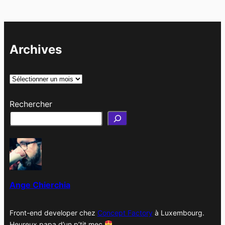
Archives
A
r
Rechercher
c
h
i
v
e
s
Ange Chierchia
Front-end developer chez
Concept Factory
à Luxembourg.
Heureux papa d’un p’tit mec
.