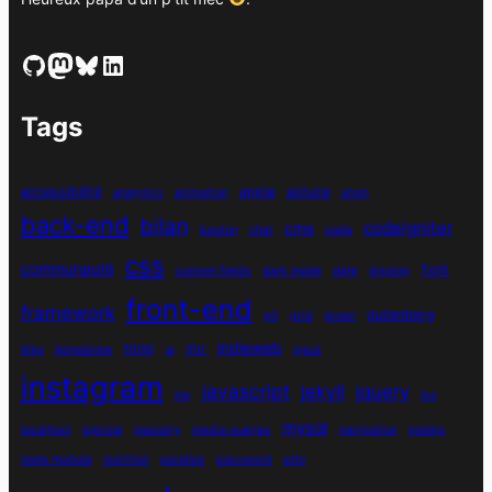
GitHub
Mastodon
Bluesky
LinkedIn
Tags
accessibilité
apple
astuce
analytics
animation
atom
back-end
bilan
codeigniter
cms
bouton
chat
coda
css
communauté
font
custom fields
dark mode
date
display
front-end
framework
gutenberg
git
grid
growl
indieweb
html
hike
homebrew
ia
ifttt
input
instagram
javascript
jekyll
jquery
ios
jsx
mysql
localhost
logiciel
masonry
media queries
navigation
nodejs
node module
nutrition
parallax
password
pdo