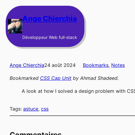
Aller
au
Ange Chierchia
contenu
Développeur Web full-stack
Ange Chierchia
24 août 2024
Bookmarks
, 
Notes
Bookmarked
CSS Cap Unit
by
Ahmad Shadeed
.
A look at how I solved a design problem with CSS
Tags:
astuce
, 
css
Commentaires