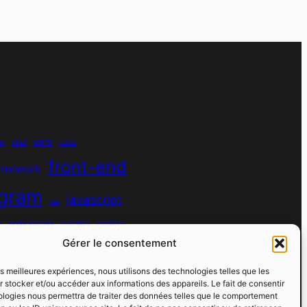
cms
on
chat
coda
front-end
amework
agram
javascript
ios
s
node module
nutrition
parallax
Gérer le consentement
python
quotes
react
regex
les meilleures expériences, nous utilisons des technologies telles que les
sport
 stocker et/ou accéder aux informations des appareils. Le fait de consentir
rs
spotify
spécificité
ologies nous permettra de traiter des données telles que le comportement