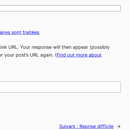
ires sont traitées
.
ink URL. Your response will then appear (possibly
r your post’s URL again. (
Find out more about
Suivant :
Reprise difficile
→