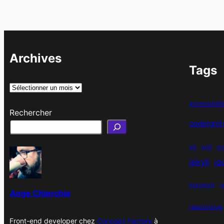
Archives
Tags
A
r
accessibilit
Rechercher
c
codeignit
h
i
git
grid
gr
v
jekyll
jq
e
s
password
p
Ange Chierchia
responsive
Front-end developer chez
Concept Factory
à