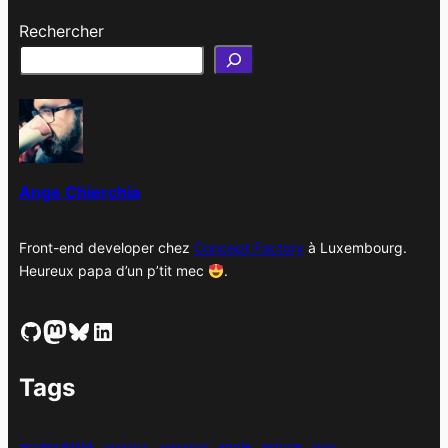
r
Rechercher
c
h
i
v
e
s
Ange Chierchia
Front-end developer chez
Concept Factory
à Luxembourg.
Heureux papa d’un p’tit mec
.
GitHub
Mastodon
Bluesky
LinkedIn
Tags
accessibilité
apple
astuce
analytics
animation
atom