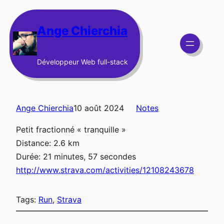
Aller
au
Ange Chierchia
contenu
Développeur Web full-stack
Ange Chierchia
10 août 2024
Notes
Petit fractionné « tranquille »
Distance: 2.6 km
Durée: 21 minutes, 57 secondes
http://www.strava.com/activities/12108243678
Tags:
Run
, 
Strava