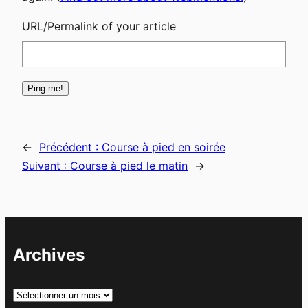
URL/Permalink of your article
←
Précédent :
Course à pied en soirée
Suivant :
Course à pied le matin
→
Archives
A