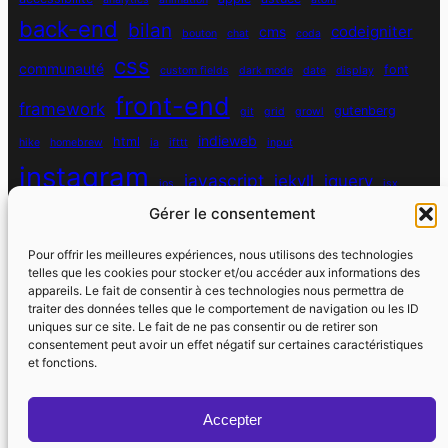
back-end
bilan
codeigniter
cms
bouton
chat
coda
css
communauté
font
custom fields
dark mode
date
display
front-end
framework
gutenberg
git
grid
growl
indieweb
html
hike
homebrew
ia
ifttt
input
instagram
javascript
jekyll
jquery
ios
jsx
Gérer le consentement
mysql
localhost
logiciel
masonry
media queries
navigation
nodejs
node module
nutrition
parallax
password
pdo
Pour offrir les meilleures expériences, nous utilisons des technologies
personnel
telles que les cookies pour stocker et/ou accéder aux informations des
php
plugin
pixel
print
appareils. Le fait de consentir à ces technologies nous permettra de
traiter des données telles que le comportement de navigation ou les ID
run
uniques sur ce site. Le fait de ne pas consentir ou de retirer son
responsive
programmation objet
python
quotes
react
regex
consentement peut avoir un effet négatif sur certaines caractéristiques
santé
sass
scss
et fonctions.
souvenirs
réseaux sociaux
scraper
serveur
sport
static site generator
spotify
spécificité
steve jobs
Accepter
strava
utile
swarm
switch
vhost
vibe coding