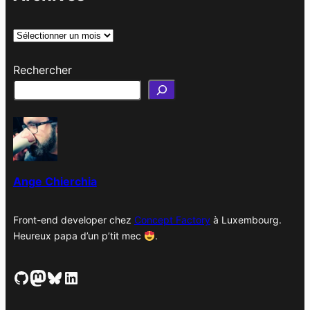
A
r
Rechercher
c
h
i
v
e
s
Ange Chierchia
Front-end developer chez
Concept Factory
à Luxembourg.
Heureux papa d’un p’tit mec
.
GitHub
Mastodon
Bluesky
LinkedIn