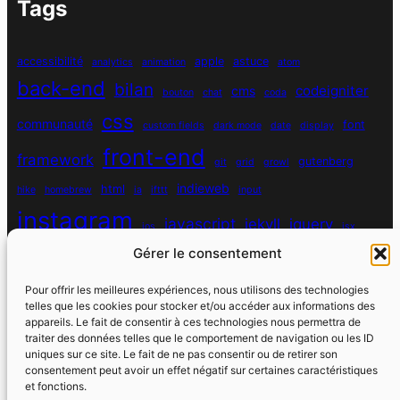
Tags
accessibilité
apple
astuce
analytics
animation
atom
back-end
bilan
codeigniter
cms
bouton
chat
coda
css
communauté
font
custom fields
dark mode
date
display
front-end
framework
gutenberg
git
grid
growl
indieweb
html
hike
homebrew
ia
ifttt
input
instagram
javascript
jekyll
jquery
ios
jsx
Gérer le consentement
mysql
localhost
logiciel
masonry
media queries
navigation
nodejs
node module
nutrition
parallax
password
pdo
Pour offrir les meilleures expériences, nous utilisons des technologies
personnel
telles que les cookies pour stocker et/ou accéder aux informations des
php
plugin
pixel
print
appareils. Le fait de consentir à ces technologies nous permettra de
traiter des données telles que le comportement de navigation ou les ID
run
uniques sur ce site. Le fait de ne pas consentir ou de retirer son
responsive
programmation objet
python
quotes
react
regex
consentement peut avoir un effet négatif sur certaines caractéristiques
santé
sass
scss
et fonctions.
souvenirs
réseaux sociaux
scraper
serveur