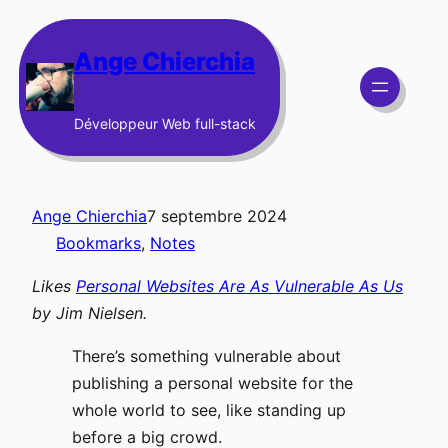
Aller
au
Ange Chierchia
contenu
Développeur Web full-stack
Ange Chierchia
7 septembre 2024
Bookmarks
, 
Notes
Likes
Personal Websites Are As Vulnerable As Us
by
Jim Nielsen
.
There’s something vulnerable about
publishing a personal website for the
whole world to see, like standing up
before a big crowd.