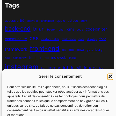
Tags
accessibilité
apple
astuce
analytics
animation
atom
back-end
bilan
codeigniter
cms
bouton
chat
coda
css
communauté
font
custom fields
dark mode
date
display
front-end
framework
gutenberg
git
grid
growl
indieweb
html
hike
homebrew
ia
ifttt
input
instagram
javascript
jekyll
jquery
ios
jsx
Gérer le consentement
mysql
localhost
logiciel
masonry
media queries
navigation
nodejs
node module
nutrition
parallax
password
pdo
Pour offrir les meilleures expériences, nous utilisons des technologies
personnel
telles que les cookies pour stocker et/ou accéder aux informations des
php
plugin
pixel
print
appareils. Le fait de consentir à ces technologies nous permettra de
traiter des données telles que le comportement de navigation ou les ID
run
uniques sur ce site. Le fait de ne pas consentir ou de retirer son
responsive
programmation objet
python
quotes
react
regex
consentement peut avoir un effet négatif sur certaines caractéristiques
santé
sass
scss
et fonctions.
souvenirs
réseaux sociaux
scraper
serveur