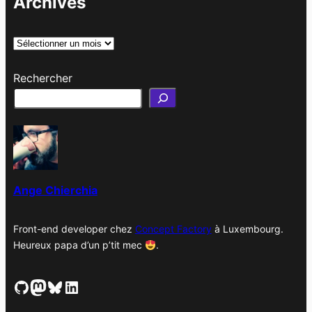
Archives
A
r
Rechercher
c
h
i
v
e
s
Ange Chierchia
Front-end developer chez
Concept Factory
à Luxembourg.
Heureux papa d’un p’tit mec
.
GitHub
Mastodon
Bluesky
LinkedIn