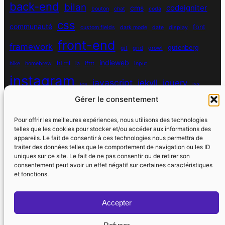
back-end
bilan
codeigniter
cms
bouton
chat
coda
css
communauté
font
custom fields
dark mode
date
display
front-end
framework
gutenberg
git
grid
growl
indieweb
html
hike
homebrew
ia
ifttt
input
instagram
javascript
jekyll
jquery
ios
jsx
mysql
Gérer le consentement
localhost
logiciel
masonry
media queries
navigation
nodejs
node module
nutrition
parallax
password
pdo
Pour offrir les meilleures expériences, nous utilisons des technologies
personnel
telles que les cookies pour stocker et/ou accéder aux informations des
php
plugin
pixel
print
appareils. Le fait de consentir à ces technologies nous permettra de
traiter des données telles que le comportement de navigation ou les ID
run
uniques sur ce site. Le fait de ne pas consentir ou de retirer son
responsive
programmation objet
python
quotes
react
regex
consentement peut avoir un effet négatif sur certaines caractéristiques
santé
sass
scss
et fonctions.
souvenirs
réseaux sociaux
scraper
serveur
sport
static site generator
spotify
spécificité
steve jobs
Accepter
strava
utile
swarm
switch
vhost
vibe coding