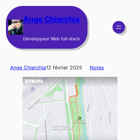
Aller
au
Ange Chierchia
contenu
Développeur Web full-stack
Ange Chierchia
12 février 2025
Notes