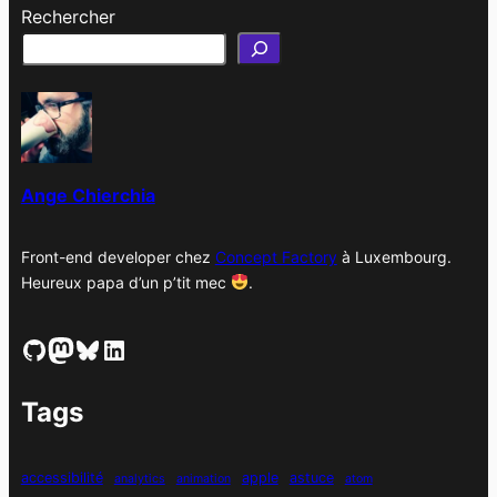
Rechercher
c
h
i
v
e
s
Ange Chierchia
Front-end developer chez
Concept Factory
à Luxembourg.
Heureux papa d’un p’tit mec
.
GitHub
Mastodon
Bluesky
LinkedIn
Tags
accessibilité
apple
astuce
analytics
animation
atom