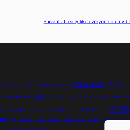
Suivant :
I really like everyone on my bl
back-end
bilan
é
apple
astuce
analytics
animation
atom
bout
css
fr
er
communauté
font
custom fields
dark mode
date
display
inst
indieweb
gutenberg
html
owl
hike
homebrew
ia
ifttt
input
uery
mysql
jsx
localhost
logiciel
masonry
media queries
navigation
nodej