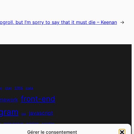
ogroll, but I’m sorry to say that it must die – Keenan
→
cms
on
chat
coda
front-end
amework
agram
javascript
ios
s
node module
nutrition
parallax
Gérer le consentement