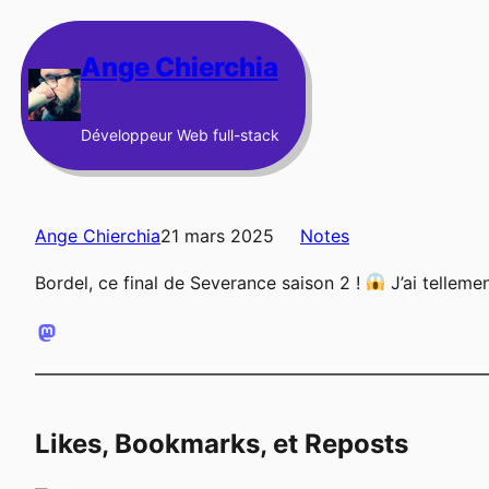
Aller
au
Ange Chierchia
contenu
Développeur Web full-stack
Ange Chierchia
21 mars 2025
Notes
Bordel, ce final de Severance saison 2 !
J’ai telleme
Likes, Bookmarks, et Reposts