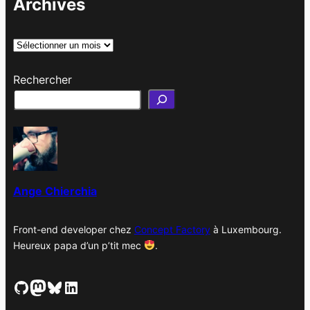
Archives
A
r
Rechercher
c
h
i
v
e
s
Ange Chierchia
Front-end developer chez
Concept Factory
à Luxembourg.
Heureux papa d’un p’tit mec
.
GitHub
Mastodon
Bluesky
LinkedIn