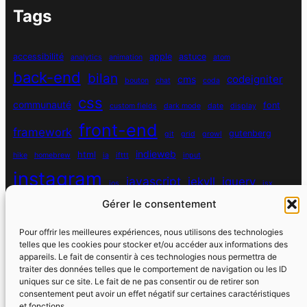
Tags
accessibilité
apple
astuce
analytics
animation
atom
back-end
bilan
codeigniter
cms
bouton
chat
coda
css
communauté
font
custom fields
dark mode
date
display
front-end
framework
gutenberg
git
grid
growl
indieweb
html
hike
homebrew
ia
ifttt
input
instagram
javascript
jekyll
jquery
ios
jsx
mysql
Gérer le consentement
localhost
logiciel
masonry
media queries
navigation
nodejs
node module
nutrition
parallax
password
pdo
Pour offrir les meilleures expériences, nous utilisons des technologies
personnel
telles que les cookies pour stocker et/ou accéder aux informations des
php
plugin
pixel
print
appareils. Le fait de consentir à ces technologies nous permettra de
traiter des données telles que le comportement de navigation ou les ID
run
uniques sur ce site. Le fait de ne pas consentir ou de retirer son
responsive
programmation objet
python
quotes
react
regex
consentement peut avoir un effet négatif sur certaines caractéristiques
santé
sass
scss
et fonctions.