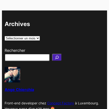
Archives
A
r
Rechercher
c
h
i
v
e
s
Ange Chierchia
Front-end developer chez
Concept Factory
à Luxembourg.
Heureux papa d’un p’tit mec
.