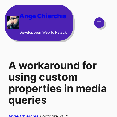
Aller
au
Ange Chierchia
contenu
Développeur Web full-stack
A workaround for
using custom
properties in media
queries
Ange Chierchia
6 octobre 2025