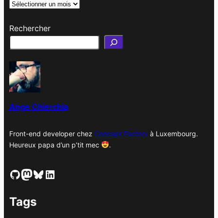
A
r
Rechercher
c
h
i
v
e
s
Ange Chierchia
Front-end developer chez
Concept Factory
à Luxembourg.
Heureux papa d’un p’tit mec
.
GitHub
Mastodon
Bluesky
LinkedIn
Tags