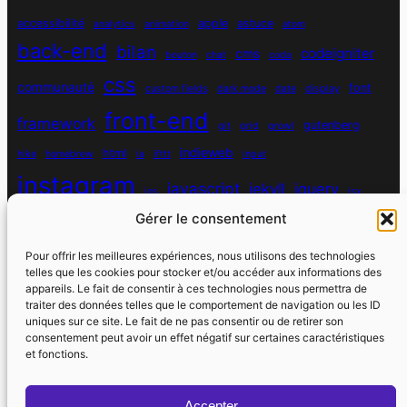
accessibilité
apple
astuce
analytics
animation
atom
back-end
bilan
codeigniter
cms
bouton
chat
coda
css
communauté
font
custom fields
dark mode
date
display
front-end
framework
gutenberg
git
grid
growl
indieweb
html
hike
homebrew
ia
ifttt
input
instagram
javascript
jekyll
jquery
ios
jsx
mysql
Gérer le consentement
localhost
logiciel
masonry
media queries
navigation
nodejs
node module
nutrition
parallax
password
pdo
Pour offrir les meilleures expériences, nous utilisons des technologies
personnel
telles que les cookies pour stocker et/ou accéder aux informations des
php
plugin
pixel
print
appareils. Le fait de consentir à ces technologies nous permettra de
traiter des données telles que le comportement de navigation ou les ID
run
uniques sur ce site. Le fait de ne pas consentir ou de retirer son
responsive
programmation objet
python
quotes
react
regex
consentement peut avoir un effet négatif sur certaines caractéristiques
santé
sass
scss
et fonctions.
souvenirs
réseaux sociaux
scraper
serveur
sport
static site generator
spotify
spécificité
steve jobs
Accepter