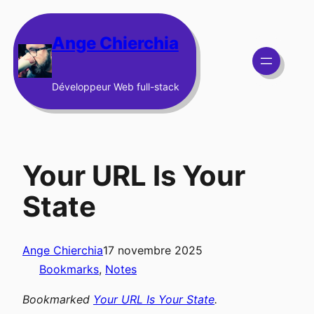
Aller
au
Ange Chierchia
contenu
Développeur Web full-stack
Your URL Is Your
State
Ange Chierchia
17 novembre 2025
Bookmarks
, 
Notes
Bookmarked
Your URL Is Your State
.