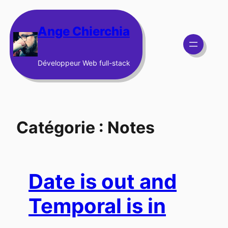
Aller
au
Ange Chierchia
contenu
Développeur Web full-stack
Catégorie :
Notes
Date is out and
Temporal is in