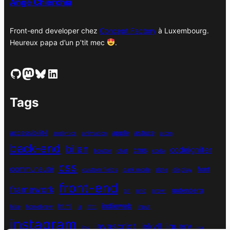
Ange Chierchia
Front-end developer chez
Concept Factory
à Luxembourg.
Heureux papa d’un p’tit mec
.
GitHub
Mastodon
Bluesky
LinkedIn
Tags
accessibilité
apple
astuce
analytics
animation
atom
back-end
bilan
codeigniter
cms
bouton
chat
coda
css
communauté
font
custom fields
dark mode
date
display
front-end
framework
gutenberg
git
grid
growl
indieweb
html
hike
homebrew
ia
ifttt
input
instagram
javascript
jekyll
jquery
ios
jsx