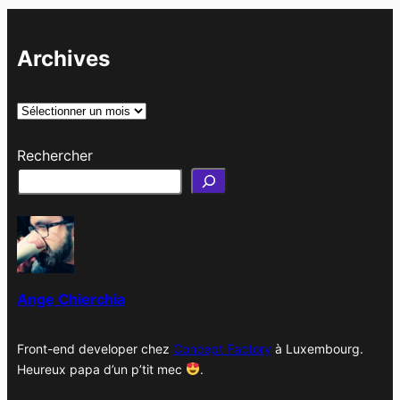
Archives
A
r
Rechercher
c
h
i
v
e
s
Ange Chierchia
Front-end developer chez
Concept Factory
à Luxembourg.
Heureux papa d’un p’tit mec
.