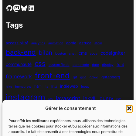
GitHub
Mastodon
Bluesky
LinkedIn
Tags
accessibilité
apple
astuce
analytics
animation
atom
back-end
bilan
codeigniter
cms
bouton
chat
coda
css
communauté
font
custom fields
dark mode
date
display
front-end
framework
gutenberg
git
grid
growl
indieweb
html
hike
homebrew
ia
ifttt
input
instagram
javascript
jekyll
jquery
ios
jsx
mysql
Gérer le consentement
localhost
logiciel
masonry
media queries
navigation
nodejs
node module
nutrition
parallax
password
pdo
Pour offrir les meilleures expériences, nous utilisons des technologies
personnel
telles que les cookies pour stocker et/ou accéder aux informations des
php
plugin
pixel
print
appareils. Le fait de consentir à ces technologies nous permettra de