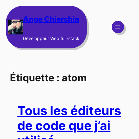
Aller
au
Ange Chierchia
contenu
Développeur Web full-stack
Étiquette :
atom
Tous les éditeurs
de code que j’ai