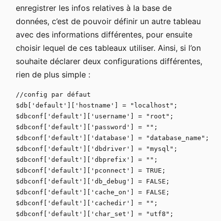
enregistrer les infos relatives à la base de
données, c’est de pouvoir définir un autre tableau
avec des informations différentes, pour ensuite
choisir lequel de ces tableaux utiliser. Ainsi, si l’on
souhaite déclarer deux configurations différentes,
rien de plus simple :
//config par défaut

$db['default']['hostname'] = "localhost";

$dbconf['default']['username'] = "root";

$dbconf['default']['password'] = "";

$dbconf['default']['database'] = "database_name";

$dbconf['default']['dbdriver'] = "mysql";

$dbconf['default']['dbprefix'] = "";

$dbconf['default']['pconnect'] = TRUE;

$dbconf['default']['db_debug'] = FALSE;

$dbconf['default']['cache_on'] = FALSE;

$dbconf['default']['cachedir'] = "";

$dbconf['default']['char_set'] = "utf8";
