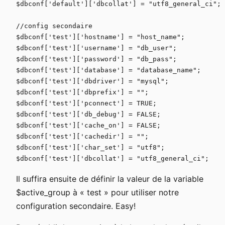
$dbconf['default']['dbcollat'] = "utf8_general_ci";

//config secondaire

$dbconf['test']['hostname'] = "host_name";

$dbconf['test']['username'] = "db_user";

$dbconf['test']['password'] = "db_pass";

$dbconf['test']['database'] = "database_name";

$dbconf['test']['dbdriver'] = "mysql";

$dbconf['test']['dbprefix'] = "";

$dbconf['test']['pconnect'] = TRUE;

$dbconf['test']['db_debug'] = FALSE;

$dbconf['test']['cache_on'] = FALSE;

$dbconf['test']['cachedir'] = "";

$dbconf['test']['char_set'] = "utf8";

Il suffira ensuite de définir la valeur de la variable
$active_group à « test » pour utiliser notre
configuration secondaire. Easy!