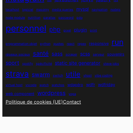
ios
jsx
mysql
localhost
logiciel
masonry
media queries
navigation
nodejs
node module
nutrition
parallax
password
pdo
personnel
php
plugin
pixel
print
run
responsive
programmation objet
python
quotes
react
regex
santé
sass
scss
souvenirs
réseaux sociaux
scraper
serveur
sport
static site generator
spotify
spécificité
steve jobs
strava
utile
swarm
switch
vhost
vibe coding
wdfr
wdfriday
wdapéro
virtual host
vscode
watch
watchos
wordpress
web component
yoga
Politique de cookies (UE)
Contact