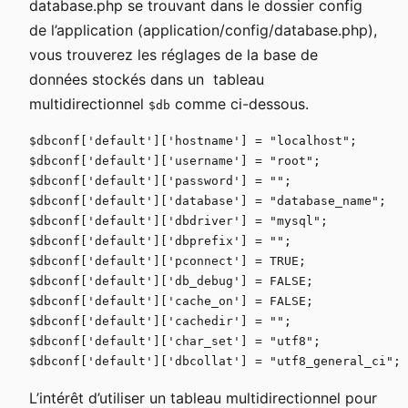
database.php se trouvant dans le dossier config
de l’application (application/config/database.php),
vous trouverez les réglages de la base de
données stockés dans un tableau
multidirectionnel
comme ci-dessous.
$db
$dbconf['default']['hostname'] = "localhost";

$dbconf['default']['username'] = "root";

$dbconf['default']['password'] = "";

$dbconf['default']['database'] = "database_name";

$dbconf['default']['dbdriver'] = "mysql";

$dbconf['default']['dbprefix'] = "";

$dbconf['default']['pconnect'] = TRUE;

$dbconf['default']['db_debug'] = FALSE;

$dbconf['default']['cache_on'] = FALSE;

$dbconf['default']['cachedir'] = "";

$dbconf['default']['char_set'] = "utf8";

L’intérêt d’utiliser un tableau multidirectionnel pour