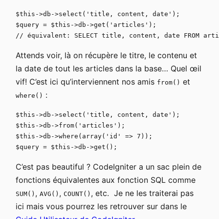
$this->db->select('title, content, date');

$query = $this->db->get('articles');

Attends voir, là on récupère le titre, le contenu et
la date de tout les articles dans la base… Quel œil
vif! C’est ici qu’interviennent nos amis
et
from()
:
where()
$this->db->select('title, content, date');

$this->db->from('articles');

$this->db->where(array('id' => 7));

C’est pas beautiful ? CodeIgniter a un sac plein de
fonctions équivalentes aux fonction SQL comme
,
,
, etc. Je ne les traiterai pas
SUM()
AVG()
COUNT()
ici mais vous pourrez les retrouver sur dans le