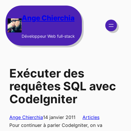
Aller
au
Ange Chierchia
contenu
Développeur Web full-stack
Exécuter des
requêtes SQL avec
CodeIgniter
Ange Chierchia
14 janvier 2011
Articles
Pour continuer à parler CodeIgniter, on va