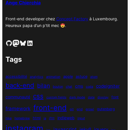
Ange Chierchia
Front-end developer chez
Concept Factory
à Luxembourg.
Heureux papa d’un p’tit mec
.
GitHub
Mastodon
Bluesky
LinkedIn
Tags
accessibilité
apple
astuce
analytics
animation
atom
back-end
bilan
codeigniter
cms
bouton
chat
coda
css
communauté
font
custom fields
dark mode
date
display
front-end
framework
gutenberg
git
grid
growl
indieweb
html
hike
homebrew
ia
ifttt
input
instagram
javascript
jekyll
jquery